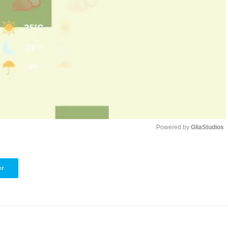
Powered by 
GliaStudios
Unmute
er