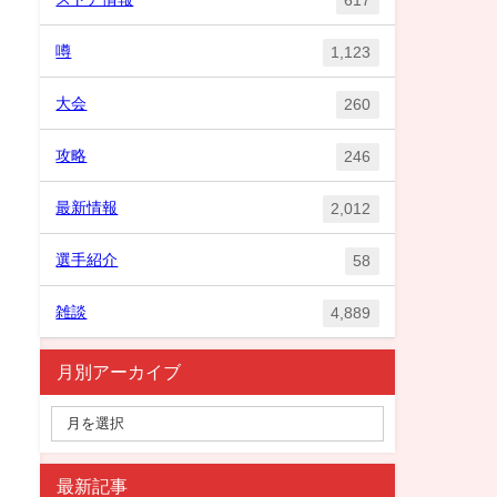
噂
1,123
大会
260
攻略
246
最新情報
2,012
選手紹介
58
雑談
4,889
月別アーカイブ
最新記事