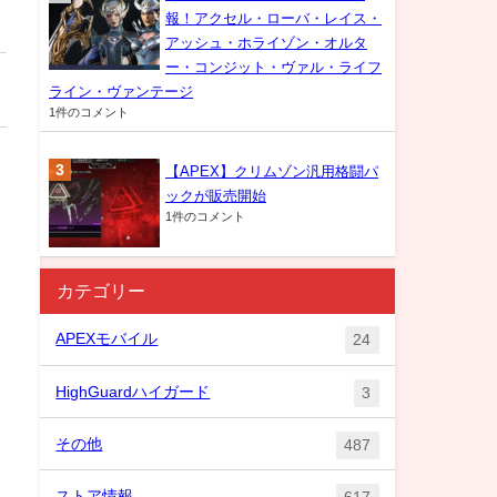
報！アクセル・ローバ・レイス・
アッシュ・ホライゾン・オルタ
ー・コンジット・ヴァル・ライフ
ライン・ヴァンテージ
1件のコメント
【APEX】クリムゾン汎用格闘パ
ックが販売開始
1件のコメント
カテゴリー
APEXモバイル
24
HighGuardハイガード
3
その他
487
ストア情報
617