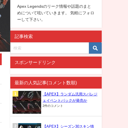
Apex Legendsのリーク情報や話題のまと
めについて呟いていきます。 気軽にフォロ
ーして下さい。
記事検索
スポンサードリンク
最新の人気記事(コメント数順)
【APEX】ランダム汎用スパレジ
ェイベントパックが発売か
2件のコメント
【APEX】シーズン30スキン情