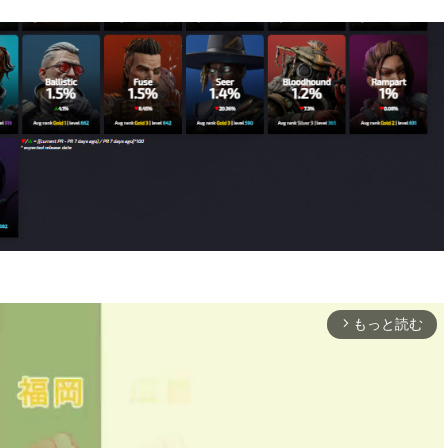
もっと読む
arrow_forward_ios