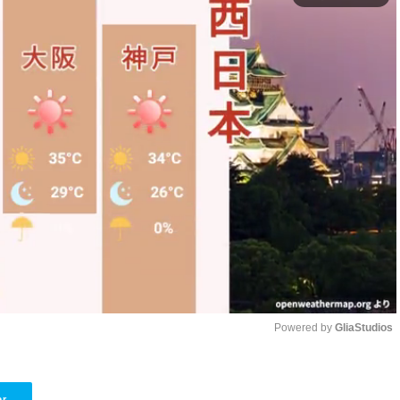
Powered by 
GliaStudios
Unmute
er