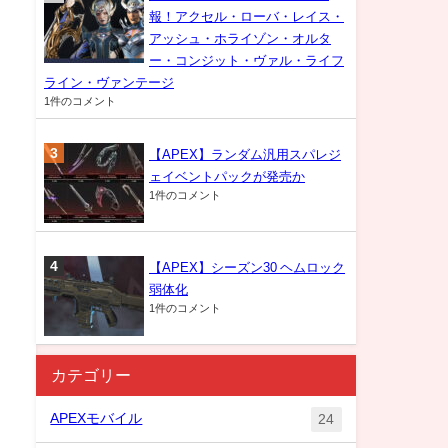
報！アクセル・ローバ・レイス・
アッシュ・ホライゾン・オルタ
ー・コンジット・ヴァル・ライフ
ライン・ヴァンテージ
1件のコメント
【APEX】ランダム汎用スパレジ
ェイベントパックが発売か
1件のコメント
【APEX】シーズン30 ヘムロック
弱体化
1件のコメント
カテゴリー
APEXモバイル
24