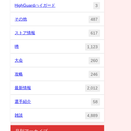
HighGuardハイガード
3
その他
487
ストア情報
617
噂
1,123
大会
260
攻略
246
最新情報
2,012
選手紹介
58
雑談
4,889