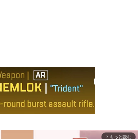
もっと読む
arrow_forward_ios