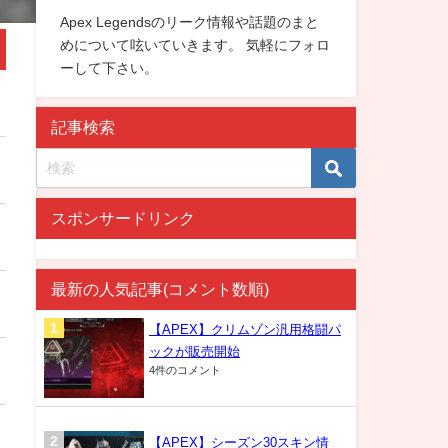
Apex Legendsのリーク情報や話題のまと
めについて呟いていきます。 気軽にフォロ
ーして下さい。
記事検索
スポンサードリンク
最新の人気記事(コメント数順)
【APEX】クリムゾン汎用格闘パ
ックが販売開始
4件のコメント
【APEX】シーズン30スキン情