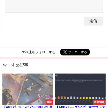
エペ速をフォローする
おすすめ記事
雑談
最新情報
【APEX】ホライゾンが嫌いな理
【APEXシーズン17】遂にプレデ