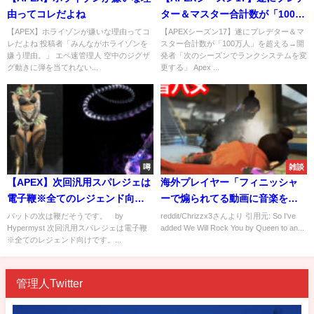
由ってコレだよね
ター＆マスター合計数が「100万
人」を超える→開発者「次のシ
【APEX】ホライゾンが嫌いな理由ってコ
【APEXシーズン17】遂にプレデター＆マ
レだよね 投稿者「みんながホライゾンを
スター合計数が「100万人」を超える→開
ーズンでランクシステムを変更
嫌う理由。」 エペ速管理人 空中のジグザ
発者「次のシーズンでランクシステムを変
する」
グ動きに弾を当てれない...
更する」 Apex ...
噂
雑談
【APEX】次回汎用スパレジェは
海外プレイヤー「フィニッシャ
電子鞭※全てのレジェンド向け
ーで煽られてる動画に音楽を付
です。
けてみた」
バットの次は鞭だそうです。 by
reddit/Chrizzx3さんより 引用元: So I've
Hypermyst 次回汎用スパレジェは電子鞭
added We Will Rock You by Queen to an...
※全てのレジェンド向けです。...
管理人Twitter