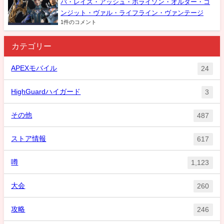
バ・レイス・アッシュ・ホライゾン・オルター・コ
ンジット・ヴァル・ライフライン・ヴァンテージ
1件のコメント
カテゴリー
APEXモバイル
24
HighGuardハイガード
3
その他
487
ストア情報
617
噂
1,123
大会
260
攻略
246