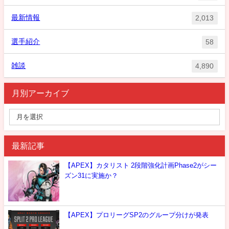
最新情報
2,013
選手紹介
58
雑談
4,890
月別アーカイブ
最新記事
【APEX】カタリスト 2段階強化計画Phase2がシー
ズン31に実施か？
【APEX】プロリーグSP2のグループ分けが発表