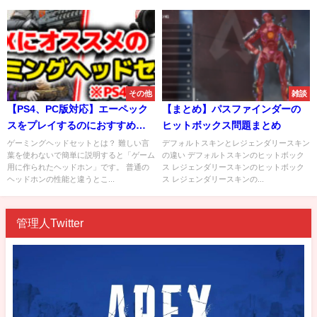
その他
雑談
【PS4、PC版対応】エーペック
【まとめ】パスファインダーの
スをプレイするのにおすすめの
ヒットボックス問題まとめ
ゲーミングヘッドセット
ゲーミングヘッドセットとは？ 難しい言
デフォルトスキンとレジェンダリースキン
葉を使わないで簡単に説明すると「ゲーム
の違い デフォルトスキンのヒットボック
TOP3！！
用に作られたヘッドホン」です。 普通の
ス レジェンダリースキンのヒットボック
ヘッドホンの性能と違うとこ...
ス レジェンダリースキンの...
管理人Twitter