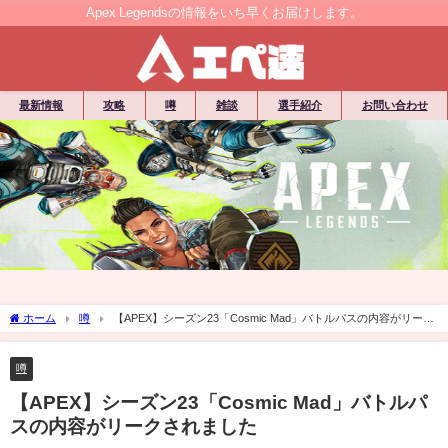
Apex Legendsの情報をいち早くお届けします。
最新情報
攻略
噂
雑談
選手紹介
お問い合わせ
ホーム
噂
【APEX】シーズン23「Cosmic Mad」バトルパスの内容がリーク
されました
噂
【APEX】シーズン23「Cosmic Mad」バトルパ
スの内容がリークされました