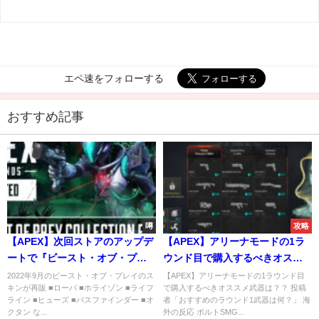
エペ速をフォローする
おすすめ記事
噂
攻略
【APEX】次回ストアのアップデ
【APEX】アリーナモードの1ラ
ートで『ビースト・オブ・プレ
ウンド目で購入するべきオスス
イ』アイテム再販
メ武器は？？
2022年9月のビースト・オブ・プレイのス
【APEX】アリーナモードの1ラウンド目
キンが再販 ■ローバ ■ホライゾン ■ライフ
で購入するべきオススメ武器は？？ 投稿
ライン ■ヒューズ ■パスファインダー ■オ
者「おすすめのラウンド1武器は何？」 海
クタン な...
外の反応 ボルトSMG...