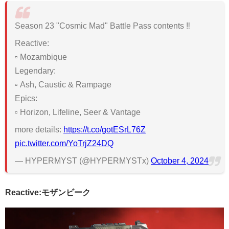
Season 23 "Cosmic Mad" Battle Pass contents ‼
Reactive:
▫ Mozambique
Legendary:
▫ Ash, Caustic & Rampage
Epics:
▫ Horizon, Lifeline, Seer & Vantage
more details:
https://t.co/gotESrL76Z
pic.twitter.com/YoTrjZ24DQ
— HYPERMYST (@HYPERMYSTx)
October 4, 2024
Reactive:モザンビーク