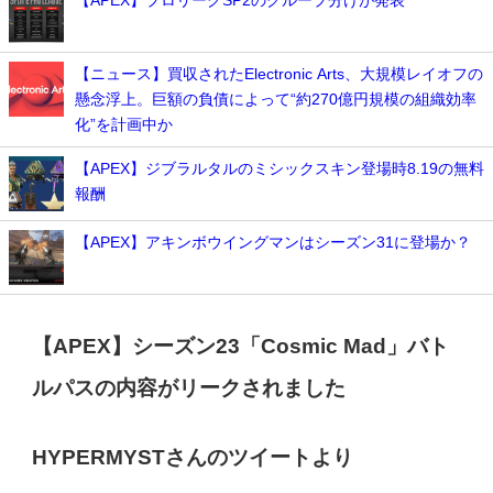
【APEX】プロリーグSP2のグループ分けが発表
【ニュース】買収されたElectronic Arts、大規模レイオフの
懸念浮上。巨額の負債によって“約270億円規模の組織効率
化”を計画中か
【APEX】ジブラルタルのミシックスキン登場時8.19の無料
報酬
【APEX】アキンボウイングマンはシーズン31に登場か？
【APEX】シーズン23「
Cosmic Mad
」バト
ルパスの内容がリークされました
HYPERMYSTさんのツイートより