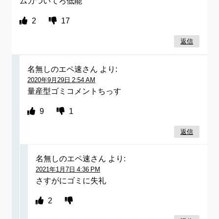
ムカついてろ低能
2
17
返信
名無しのエペ速さん
より:
2020年9月29日 2:54 AM
量産型ゴミコメントちっす
9
1
返信
名無しのエペ速さん
より:
2021年1月7日 4:36 PM
さすがにゴミに失礼
2