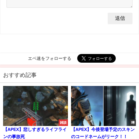
エペ速をフォローする
おすすめ記事
雑談
噂
【APEX】悲しすぎるライフライ
【APEX】今後登場予定のスキン
ンの事故死
のコードネームがリーク！！