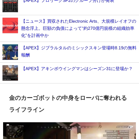
【APEX】プロリーグSP2のグループ分けが発表
【ニュース】買収されたElectronic Arts、大規模レイオフの
懸念浮上。巨額の負債によって“約270億円規模の組織効率
化”を計画中か
【APEX】ジブラルタルのミシックスキン登場時8.19の無料
報酬
【APEX】アキンボウイングマンはシーズン31に登場か？
金のカーゴボットの中身をローバに奪われる
ライフライン
動
画