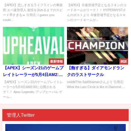
【APEX】悲しすぎるライフラインの事故
【APEX】今後登場予定となるスキンのコ
死 エペ速管理人 覚悟を決めるまでのスピ
ードネームがリーク！！ HYPERMYSTさ
ード早すぎるｗ 引用元: I guess you
んのポストより 今後登場予定となるスキ
could...
ンのコードネームが...
最新情報
雑談
【APEX】シーズン21のゲームプ
【熱すぎる】ダイアモンドラン
レイトレーラーが5月4日AM2:00
クのラストサークル
に公開されるぞ！！
【APEX】シーズン21のゲームプレイトレ
reddit/The-SadShamanさんより 引用元:
ーラーが5月4日AM2:00に公開される
What the Last Circle is like in Diamond ...
ぞ！！ Apex Legends: アップヒーバル ゲ
ーム...
管理人Twitter