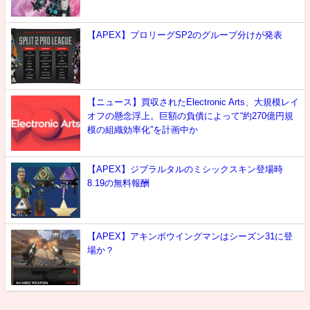
【APEX】プロリーグSP2のグループ分けが発表
【ニュース】買収されたElectronic Arts、大規模レイ
オフの懸念浮上。巨額の負債によって“約270億円規
模の組織効率化”を計画中か
【APEX】ジブラルタルのミシックスキン登場時
8.19の無料報酬
【APEX】アキンボウイングマンはシーズン31に登
場か？