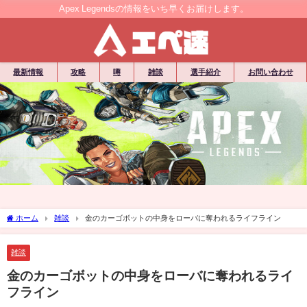
Apex Legendsの情報をいち早くお届けします。
最新情報
攻略
噂
雑談
選手紹介
お問い合わせ
ホーム
雑談
金のカーゴボットの中身をローバに奪われるライフライン
雑談
金のカーゴボットの中身をローバに奪われるライ
フライン