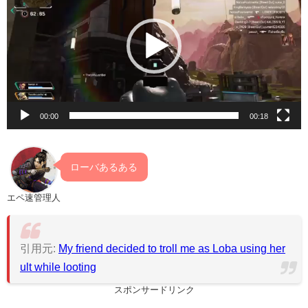
プ
レ
ー
ヤ
ー
00:00
00:18
ローバあるある
エペ速管理人
引用元:
My friend decided to troll me as Loba using her
ult while looting
スポンサードリンク