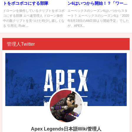
トをボコボコにする部隊
ン6はいつから開始！？「ワール
ズエッジ」や「キングスキャニ
ドローンを操作しているクリプトをボコボ
エーペックスのシーズン6はいつからスタ
コにする部隊 エペ速管理人 ドローン操作
ート？ エーペックスのシーズン6は「2020
オン」のマップ変更情報など
中の敵クリプトを見つけた時少し嬉しくな
年8月19日のAM2:00より開始予定」でした
る 引用元: Rule ...
が、APEX...
管理人Twitter
Apex Legends日本語Wiki管理人