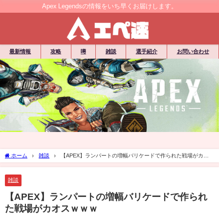
Apex Legendsの情報をいち早くお届けします。
最新情報
攻略
噂
雑談
選手紹介
お問い合わせ
ホーム
雑談
【APEX】ランパートの増幅バリケードで作られた戦場がカオ
スｗｗｗ
雑談
【APEX】ランパートの増幅バリケードで作られ
た戦場がカオスｗｗｗ