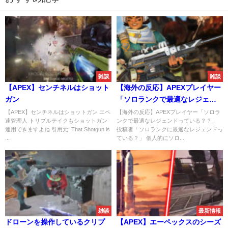
雑談
雑談
【APEX】センチネルはショット
【海外の反応】APEXプレイヤー
ガン
「ソロランクで最適なレジェン
ドっている？？」
【APEX】センチネルはショットガン エペ
【海外の反応】APEXプレイヤー「ソロラ
速管理人 トリプルテイクもショットガン
ンクで最適なレジェンドっている？？」
運用できますよね 引用元: That Shotgun is
投稿者「ソロランクに最適なレジェンドっ
...
ている？」 個人的にソロ...
雑談
最新情報
ドローンを操作しているクリプ
【APEX】エーペックスのシーズ