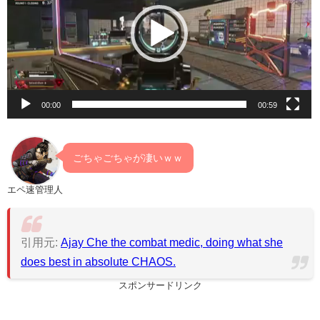
レ
ー
ヤ
ー
00:00
00:59
ごちゃごちゃが凄いｗｗ
エペ速管理人
引用元:
Ajay Che the combat medic, doing what she
does best in absolute CHAOS.
スポンサードリンク