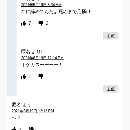
2021年5月19日 8:34 AM
なに諦めてんだよ死ぬまで足掻け
7
3
返信
匿名
より:
2021年6月19日 12:14 PM
ボケカスーーーー！
1
返信
匿名
より:
2021年6月19日 12:13 PM
へ？
1