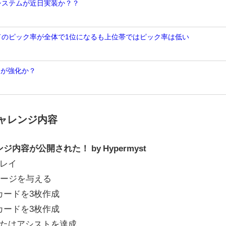
Nシステムが近日実装か？？
ンドのピック率が全体で1位になるも上位帯ではピック率は低い
トが強化か？
ャレンジ内容
容が公開された！ by Hypermyst
レイ
メージを与える
カードを3枚作成
カードを3枚作成
またはアシストを達成