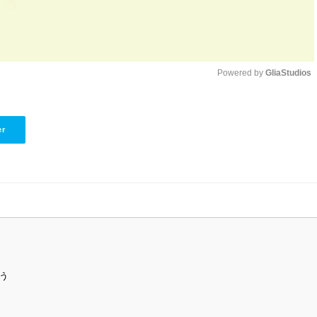
Powered by 
GliaStudios
Unmute
er
ぅ