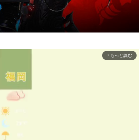
もっと読む
arrow_forward_ios