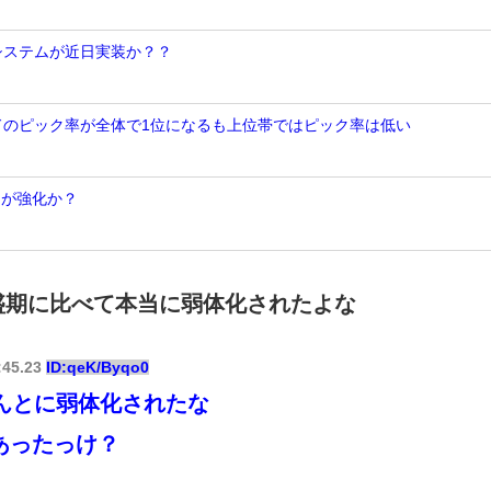
Nシステムが近日実装か？？
ンドのピック率が全体で1位になるも上位帯ではピック率は低い
トが強化か？
て全盛期に比べて本当に弱体化されたよな
:45.23
ID:qeK/Byqo0
んとに弱体化されたな
あったっけ？