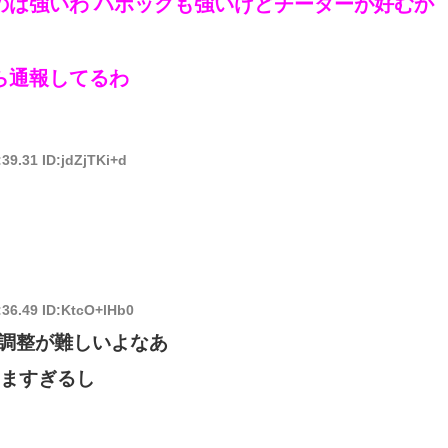
のは強いわ
ハボックも強いけどチーターが好むか
ら通報してるわ
:39.31 ID:jdZjTKi+d
:36.49 ID:KtcO+lHb0
調整が難しいよなあ
うますぎるし