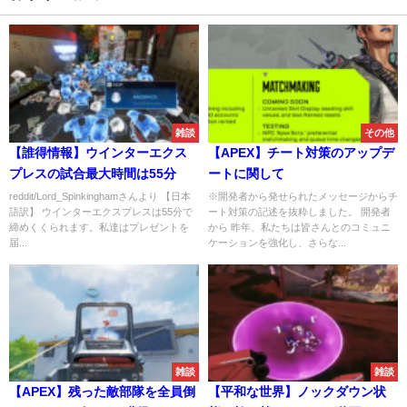
雑談
その他
【誰得情報】ウインターエクス
【APEX】チート対策のアップデ
プレスの試合最大時間は55分
ートに関して
reddit/Lord_Spinkinghamさんより 【日本
※開発者から発せられたメッセージからチ
語訳】 ウインターエクスプレスは55分で
ート対策の記述を抜粋しました。 開発者
締めくくられます。私達はプレゼントを
から 昨年、私たちは皆さんとのコミュニ
届...
ケーションを強化し、さらな...
雑談
雑談
【APEX】残った敵部隊を全員倒
【平和な世界】ノックダウン状