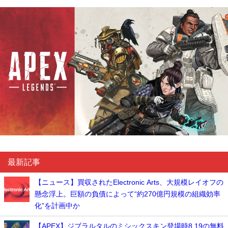
最新記事
【ニュース】買収されたElectronic Arts、大規模レイオフの
懸念浮上。巨額の負債によって“約270億円規模の組織効率
化”を計画中か
【APEX】ジブラルタルのミシックスキン登場時8.19の無料