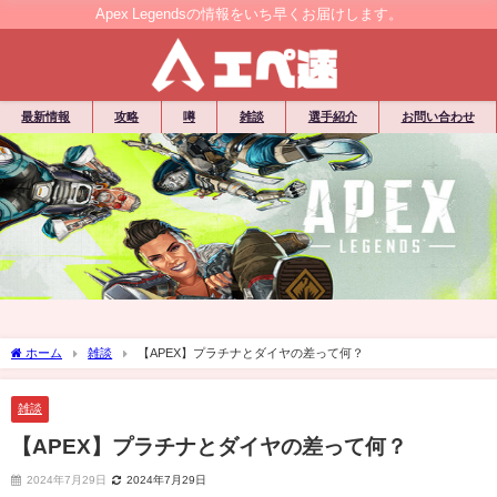
Apex Legendsの情報をいち早くお届けします。
最新情報
攻略
噂
雑談
選手紹介
お問い合わせ
ホーム
雑談
【APEX】プラチナとダイヤの差って何？
雑談
【APEX】プラチナとダイヤの差って何？
2024年7月29日
2024年7月29日