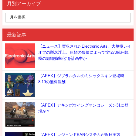
月別アーカイブ
最新記事
【ニュース】買収されたElectronic Arts、大規模レイ
オフの懸念浮上。巨額の負債によって“約270億円規
模の組織効率化”を計画中か
【APEX】ジブラルタルのミシックスキン登場時
8.19の無料報酬
【APEX】アキンボウイングマンはシーズン31に登
場か？
【APEX】レジェンドBANシステムが近日実装