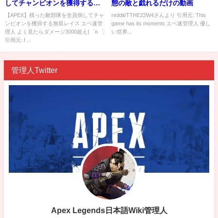
してチャンピオンを獲得する無
態の敵と戯れるだけの動画
双レイス
【APEX】残った敵部隊を全員倒してチャ
reddit/TTHE22W4さんより 引用元: This
ンピオンを獲得する無双レイス エペ速管
game has its moments エペ速管理人 優し
理人 よく見たらダメージ3000超え(゜o゜;
い世界...
引用元: I ...
管理人Twitter
Apex Legends日本語Wiki管理人