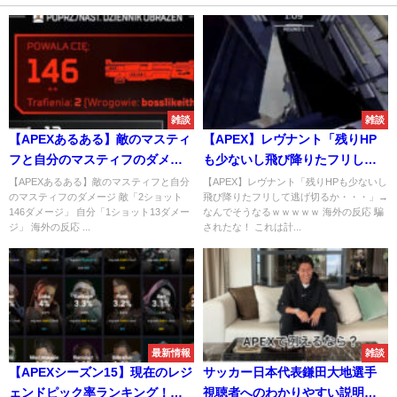
雑談
雑談
【APEXあるある】敵のマスティ
【APEX】レヴナント「残りHP
フと自分のマスティフのダメー
も少ないし飛び降りたフリして
ジ
逃げ切るか・・・」→なんでそ
【APEXあるある】敵のマスティフと自分
【APEX】レヴナント「残りHPも少ないし
のマスティフのダメージ 敵「2ショット
飛び降りたフリして逃げ切るか・・・」→
うなるｗｗｗｗｗ
146ダメージ」 自分「1ショット13ダメー
なんでそうなるｗｗｗｗｗ 海外の反応 騙
ジ」 海外の反応 ...
されたな！ これは計...
最新情報
雑談
【APEXシーズン15】現在のレジ
サッカー日本代表鎌田大地選手
ェンドピック率ランキング！シ
視聴者へのわかりやすい説明で