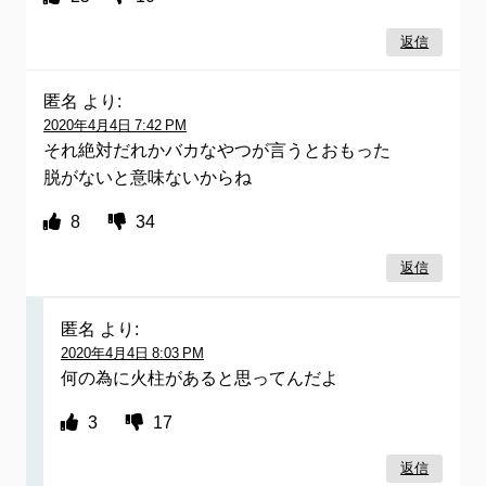
返信
匿名
より:
2020年4月4日 7:42 PM
それ絶対だれかバカなやつが言うとおもった
脱がないと意味ないからね
8
34
返信
匿名
より:
2020年4月4日 8:03 PM
何の為に火柱があると思ってんだよ
3
17
返信