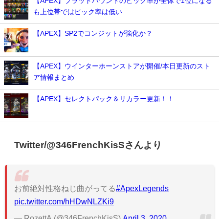
【APEX】ブラッドハウンドのピック率が全体で1位になる
も上位帯ではピック率は低い
【APEX】SP2でコンジットが強化か？
【APEX】ウインターホーンストアが開催/本日更新のスト
ア情報まとめ
【APEX】セレクトパック＆リカラー更新！！
Twitter/@346FrenchKisSさんより
お前絶対性格ねじ曲がってる
#ApexLegends
pic.twitter.com/hHDwNLZKi9
— RozettA (@346FrenchKisS)
April 3, 2020