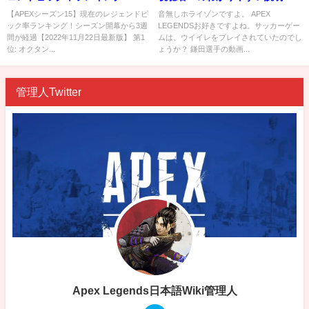
ーズン開幕から3週間が経過
APEXを活用
【APEXシーズン15】現在のレジェンドピ
音無しホライゾンですよ。 APEX
ック率ランキング！シーズン開幕から3週
LEGENDSお好きですよね。サッカーゲー
【2022年11月22日最新版】
間が経過【2022年11月22日最新版】 第1
ムは、ウイイレをプレイされていたのでし
位: オクタン...
ょうか？ 鎌田選手の動画...
管理人Twitter
Apex Legends日本語Wiki管理人