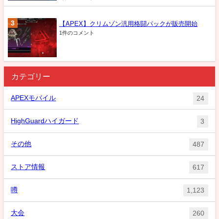
【APEX】クリムゾン汎用格闘パックが販売開始
1件のコメント
カテゴリー
APEXモバイル
24
HighGuardハイガード
3
その他
487
ストア情報
617
噂
1,123
大会
260