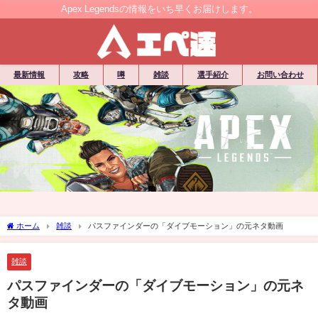
Apex Legendsの情報をいち早くお届けします。
最新情報
攻略
噂
雑談
選手紹介
お問い合わせ
ホーム
雑談
パスファインダーの「ダイブモーション」の元ネタ動画
雑談
パスファインダーの「ダイブモーション」の元ネ
タ動画