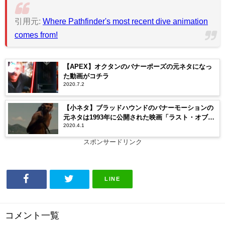
引用元:
Where Pathfinder's most recent dive animation
comes from!
【APEX】オクタンのバナーポーズの元ネタになっ
た動画がコチラ
2020.7.2
【小ネタ】ブラッドハウンドのバナーモーションの
元ネタは1993年に公開された映画「ラスト・オブ・
2020.4.1
モヒカン」
スポンサードリンク
LINE
コメント一覧