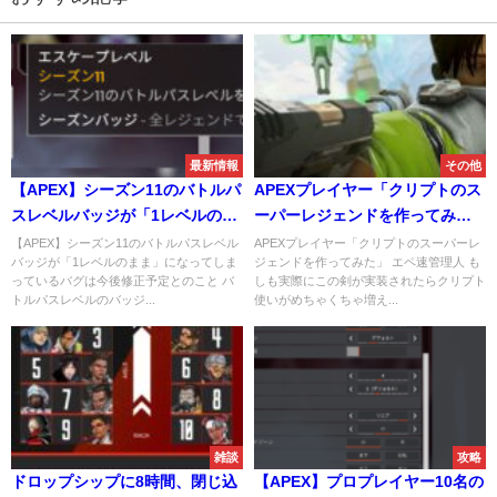
最新情報
その他
【APEX】シーズン11のバトルパ
APEXプレイヤー「クリプトのス
スレベルバッジが「1レベルのま
ーパーレジェンドを作ってみ
ま」になってしまっているバグ
た」
【APEX】シーズン11のバトルパスレベル
APEXプレイヤー「クリプトのスーパーレ
バッジが「1レベルのまま」になってしま
ジェンドを作ってみた」 エペ速管理人 も
は今後修正予定とのこと
っているバグは今後修正予定とのこと バ
しも実際にこの剣が実装されたらクリプト
トルパスレベルのバッジ...
使いがめちゃくちゃ増え...
雑談
攻略
ドロップシップに8時間、閉じ込
【APEX】プロプレイヤー10名の