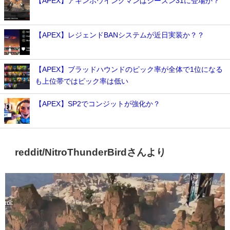
【APEX】アキンボウイングマンはシーズン31に登場か？
【APEX】レジェンドBANシステムが近日実装か？？
【APEX】ブラッドハウンドのピック率が全体で1位になる
も上位帯ではピック率は低い
【APEX】SP2でコンジットが強化か？
reddit/NitroThunderBirdさんより
動
画
プ
レ