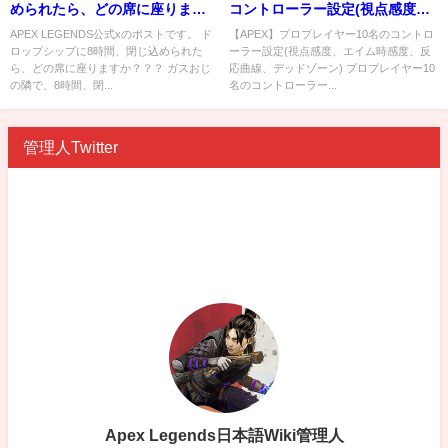
められたら、どの席に座ります
コントローラー設定(視点感度、
か？？？
エイム時感度、反応曲線、デッ
APEX LEGENDS公式xのポストです。 ド
【APEX】プロプレイヤー10名のコントロ
ロップシップに8時間、閉じ込められた
ーラー設定(視点感度、エイム時感度、反
ドゾーン)
ら、どの席に座りますか？？？ ガスおじ
応曲線、デッドゾーン) プロプレイヤー10
の隣で、8時間、閉...
名のコントローラー...
管理人Twitter
Apex Legends日本語Wiki管理人