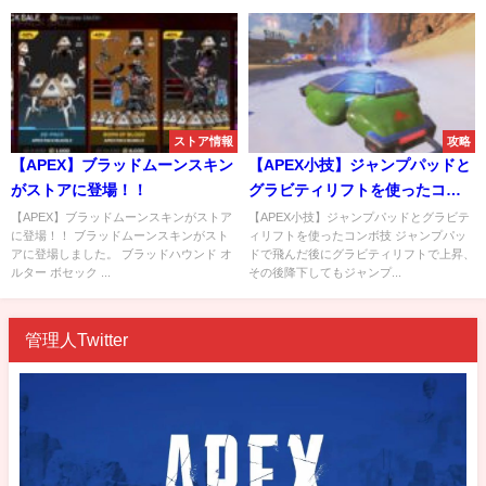
ストア情報
攻略
【APEX】ブラッドムーンスキン
【APEX小技】ジャンプパッドと
がストアに登場！！
グラビティリフトを使ったコン
ボ技
【APEX】ブラッドムーンスキンがストア
【APEX小技】ジャンプパッドとグラビテ
に登場！！ ブラッドムーンスキンがスト
ィリフトを使ったコンボ技 ジャンプパッ
アに登場しました。 ブラッドハウンド オ
ドで飛んだ後にグラビティリフトで上昇、
ルター ボセック ...
その後降下してもジャンプ...
管理人Twitter