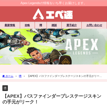
Apex Legendsの情報をいち早くお届けします。
最新情報
攻略
噂
雑談
選手紹介
お問い合わせ
ホーム
噂
【APEX】パスファインダープレステージスキンの手元がリー
ク！
噂
【APEX】パスファインダープレステージスキン
の手元がリーク！