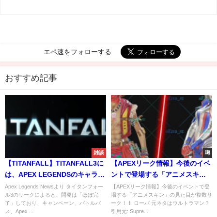
エペ速をフォローする
おすすめ記事
雑談
噂
【TITANFALL】TITANFALL3に
【APEXリーク情報】今後のイベ
は、APEX LEGENDSのキャラク
ントで登場する「アニメスキ
ターが登場！来年サービス開
ン」の見た目が複数リーク！！
Apex Legends Newsより タイタンフォー
【APEXリーク情報】今後のイベントで登
ル3のリークによると、開発は「ほぼ完
場する「アニメスキン」の見た目が複数リ
始！？
了」しており、キャンペーン、バトルパ
ーク！！ ローバ 元ネタはウルトラマン？
ス、Apex ...
引用元: Supre...