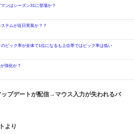
グマンはシーズン31に登場か？
Nシステムが近日実装か？？
ンドのピック率が全体で1位になるも上位帯ではピック率は低い
トが強化か？
】アップデートが配信→マウス入力が失われるバ
ートより