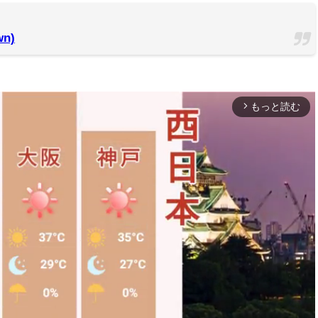
wn)
もっと読む
arrow_forward_ios