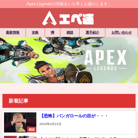
Apex Legendsの情報をいち早くお届けします。
最新情報
攻略
噂
雑談
選手紹介
お問い合わせ
新着記事
【恐怖】バンガロールの目が・・・
2019年4月21日
雑談