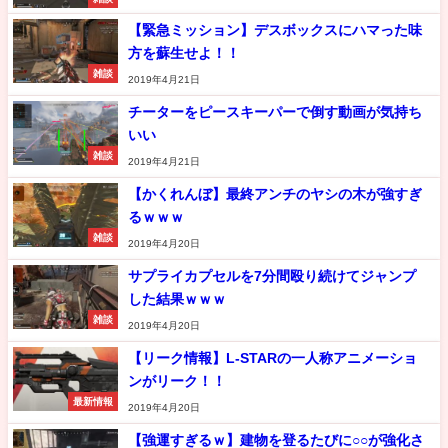
【緊急ミッション】デスボックスにハマった味
方を蘇生せよ！！
雑談
2019年4月21日
チーターをピースキーパーで倒す動画が気持ち
いい
雑談
2019年4月21日
【かくれんぼ】最終アンチのヤシの木が強すぎ
るｗｗｗ
雑談
2019年4月20日
サプライカプセルを7分間殴り続けてジャンプ
した結果ｗｗｗ
雑談
2019年4月20日
【リーク情報】L-STARの一人称アニメーショ
ンがリーク！！
最新情報
2019年4月20日
【強運すぎるｗ】建物を登るたびに○○が強化さ