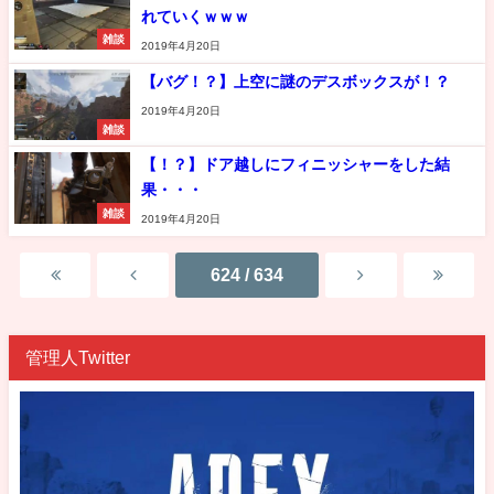
れていくｗｗｗ
雑談
2019年4月20日
【バグ！？】上空に謎のデスボックスが！？
2019年4月20日
雑談
【！？】ドア越しにフィニッシャーをした結
果・・・
雑談
2019年4月20日
624 / 634
管理人Twitter