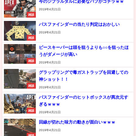
今のジブラルタルに必要なバフがコチラｗｗ
2019年4月21日
雑談
パスファインダーの当たり判定はおかしい
2019年4月21日
雑談
ピースキーパーは頭を狙うよりも○○を狙ったほ
うがダメージが高い
雑談
2019年4月21日
グラップリングで毒ガストラップを回避しての
神ショット！！
雑談
2019年4月21日
パスファインダーのヒットボックスが異次元す
ぎるｗｗｗ
雑談
2019年4月21日
回線が切れた味方の動きが面白いｗｗｗ
2019年4月21日
雑談