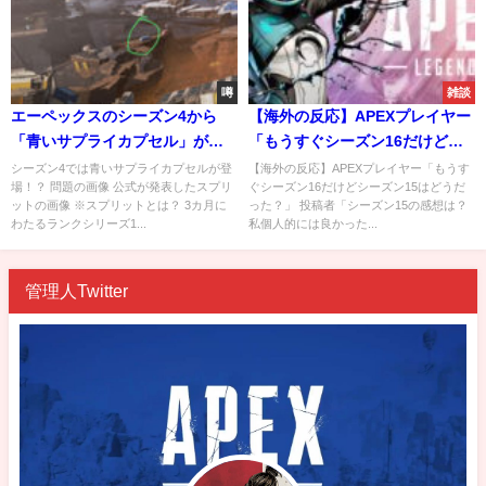
噂
雑談
エーペックスのシーズン4から
【海外の反応】APEXプレイヤー
「青いサプライカプセル」が登
「もうすぐシーズン16だけどシ
場！？公式画像を拡大してみる
ーズン15はどうだった？」
シーズン4では青いサプライカプセルが登
【海外の反応】APEXプレイヤー「もうす
場！？ 問題の画像 公式が発表したスプリ
ぐシーズン16だけどシーズン15はどうだ
と・・・
ットの画像 ※スプリットとは？ 3カ月に
った？」 投稿者「シーズン15の感想は？
わたるランクシリーズ1...
私個人的には良かった...
管理人Twitter