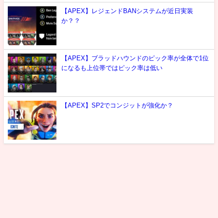
【APEX】レジェンドBANシステムが近日実装
か？？
【APEX】ブラッドハウンドのピック率が全体で1位
になるも上位帯ではピック率は低い
【APEX】SP2でコンジットが強化か？
最新情報
攻略
噂
雑談
選手紹介
お問い合わせ