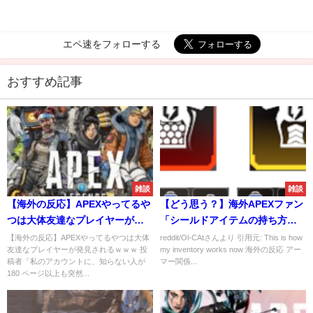
エペ速をフォローする
おすすめ記事
雑談
雑談
【海外の反応】APEXやってるや
【どう思う？】海外APEXファン
つは大体友達なプレイヤーが発
「シールドアイテムの持ち方っ
見されるｗｗｗ
てこれで合ってるよね？？」
【海外の反応】APEXやってるやつは大体
reddit/Ol-CAtさんより 引用元: This is how
友達なプレイヤーが発見されるｗｗｗ 投
my inventory works now 海外の反応 アー
稿者「私のアカウントに、知らない人が
マー関係...
180 ページ以上も突然...