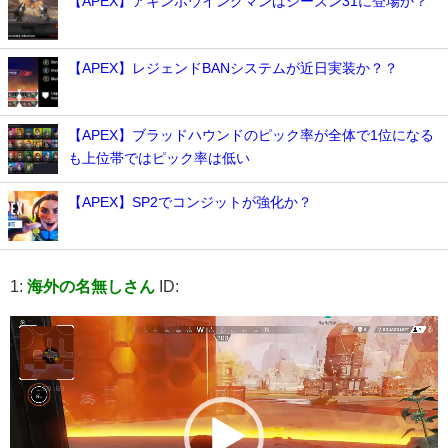
【APEX】アキンボウイングマンはシーズン31に登場か？
【APEX】レジェンドBANシステムが近日実装か？？
【APEX】ブラッドハウンドのピック率が全体で1位になる
も上位帯ではピック率は低い
【APEX】SP2でコンジットが強化か？
1:
海外の名無しさん
ID:
動
画
プ
レ
ー