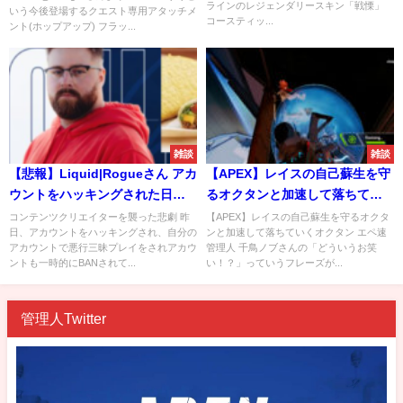
ラインのレジェンダリースキン「戦慄」
いう今後登場するクエスト専用アタッチメ
ロゴが・・・！？
コースティッ...
ント(ホップアップ) フラッ...
雑談
雑談
【悲報】Liquid|Rogueさん アカ
【APEX】レイスの自己蘇生を守
ウントをハッキングされた日に
るオクタンと加速して落ちてい
タコベルも盗まれる
くオクタン
コンテンツクリエイターを襲った悲劇 昨
【APEX】レイスの自己蘇生を守るオクタ
日、アカウントをハッキングされ、自分の
ンと加速して落ちていくオクタン エペ速
アカウントで悪行三昧プレイをされアカウ
管理人 千鳥ノブさんの「どういうお笑
ントも一時的にBANされて...
い！？」っていうフレーズが...
管理人Twitter