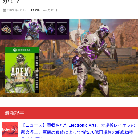
か！？
2020年2月12日
2020年2月12日
最新記事
【ニュース】買収されたElectronic Arts、大規模レイオフの
懸念浮上。巨額の負債によって“約270億円規模の組織効率