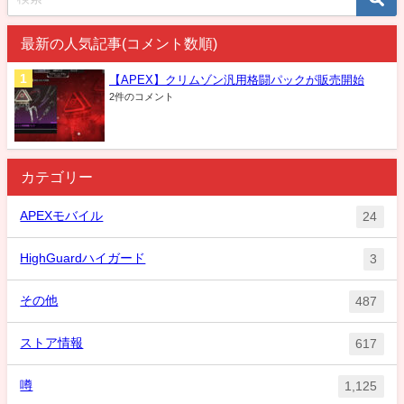
最新の人気記事(コメント数順)
【APEX】クリムゾン汎用格闘パックが販売開始
2件のコメント
カテゴリー
APEXモバイル
24
HighGuardハイガード
3
その他
487
ストア情報
617
噂
1,125