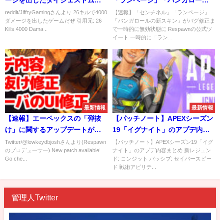
ージを出したダイジェストムー
「ランページ」「バンガロール
ビー
の新スキン」がバグ修正まで一
reddit/JiffryGamingさんより 26キルで4000
【速報】「センチネル」「ランページ」
ダメージを出したゲームだぜ 引用元: 26
「バンガロールの新スキン」がバグ修正ま
時的に無効状態に
Kills,4000 Dama...
で一時的に無効状態に Respawnの公式ツ
イート 一時的に「ラン...
最新情報
最新情報
【速報】エーペックスの「弾抜
【パッチノート】APEXシーズン
け」に関するアップデートが全
19「イグナイト」のアプデ内容
プラットフォームで適応された
まとめ
Twitter/@lowkeydbjoshさんより(Respawn
【パッチノート】APEXシーズン19「イグ
のプロデューサー) New patch available!
ナイト」のアプデ内容まとめ 新レジェン
ぞ！！弾抜け問題解決きたああ
Go che...
ド: コンジット パッシブ: セイバースピー
あ
ド 戦術アビリテ...
管理人Twitter