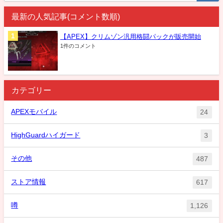
最新の人気記事(コメント数順)
【APEX】クリムゾン汎用格闘パックが販売開始
1件のコメント
カテゴリー
APEXモバイル
24
HighGuardハイガード
3
その他
487
ストア情報
617
噂
1,126