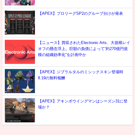
【APEX】プロリーグSP2のグループ分けが発表
【ニュース】買収されたElectronic Arts、大規模レイ
オフの懸念浮上。巨額の負債によって“約270億円規
模の組織効率化”を計画中か
【APEX】ジブラルタルのミシックスキン登場時
8.19の無料報酬
【APEX】アキンボウイングマンはシーズン31に登
場か？