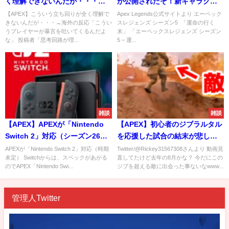
く理解できないんだが・・・→
が公開されたぞ！新キャラクタ
海外の反応「こういうプレイヤ
ーは「ローバ」で決定！！・内
【APEX】こういう立ち回りが全く理解で
Apex Legends公式サイトより エーペック
きないんだが・・・→海外の反応「こうい
スレジェンズ シーズン5 「運命の行く
ーが暴言を吐いてくるんだよ
容まとめ
うプレイヤーが暴言を吐いてくるんだよ
末」 「エーペックスレジェンズ シーズン
な」
な」 投稿者「思考回路が理...
5 – 運...
雑談
雑談
【APEX】APEXが「Nintendo
【APEX】初心者のジブラルタル
Switch 2」対応（シーズン26か
を応援した試合の結末が悲しす
らくるか？）
ぎる・・・
APEXが「Nintendo Switch 2」対応（時期
Twitter/@Rickey31567308さんより 動画見
未定） Switchからは、スペックがあがる
直してたけど去年の8月かな？ 今だにこの
のでAPEX「Nintendo Swi...
ジブを超える敵に出会った事ないなwww...
管理人Twitter