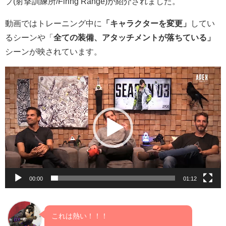
プ(射撃訓練所/
Firing Range
)が紹介されました。
動画ではトレーニング中に
「キャラクターを変更」
してい
るシーンや「
全ての装備、アタッチメントが落ちている」
シーンが映されています。
動
画
プ
レ
ー
ヤ
ー
00:00
01:12
これは熱い！！！