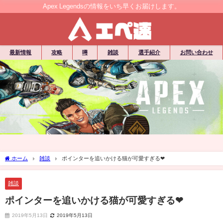
Apex Legendsの情報をいち早くお届けします。
最新情報
攻略
噂
雑談
選手紹介
お問い合わせ
ホーム
雑談
ポインターを追いかける猫が可愛すぎる❤
雑談
ポインターを追いかける猫が可愛すぎる❤
2019年5月13日
2019年5月13日