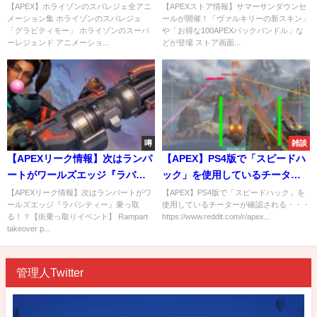
キリーの新スキン」や「お得な
【APEX】ホライゾンのスパレジェ全アニ
【APEXストア情報】サマーサンダウンセ
メーション集 ホライゾンのスパレジェ
ールが開催！「ヴァルキリーの新スキン」
100APEXパックバンドル」など
「グラビティモー」 ホライゾンのスーパ
や「お得な100APEXパックバンドル」な
が登場
ーレジェンド アニメーショ...
どが登場 ストア画面...
噂
雑談
【APEXリーク情報】次はランパ
【APEX】PS4版で「スピードハ
ートがワールズエッジ『ラバシ
ック」を使用しているチーター
ティー』乗っ取る！？【街乗っ
が確認される・・・
【APEXリーク情報】次はランパートがワ
【APEX】PS4版で「スピードハック」を
ールズエッジ『ラバシティー』乗っ取
使用しているチーターが確認される・・・
取りイベント】
る！？【街乗っ取りイベント】 Rampart
https://www.reddit.com/r/apex...
takeover p...
管理人Twitter