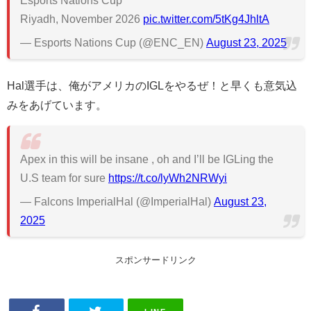
Esports Nations Cup
Riyadh, November 2026
pic.twitter.com/5tKg4JhltA
— Esports Nations Cup (@ENC_EN)
August 23, 2025
Hal選手は、俺がアメリカのIGLをやるぜ！と早くも意気込
みをあげています。
Apex in this will be insane , oh and I’ll be IGLing the
U.S team for sure
https://t.co/lyWh2NRWyi
— Falcons ImperialHal (@ImperialHal)
August 23,
2025
スポンサードリンク