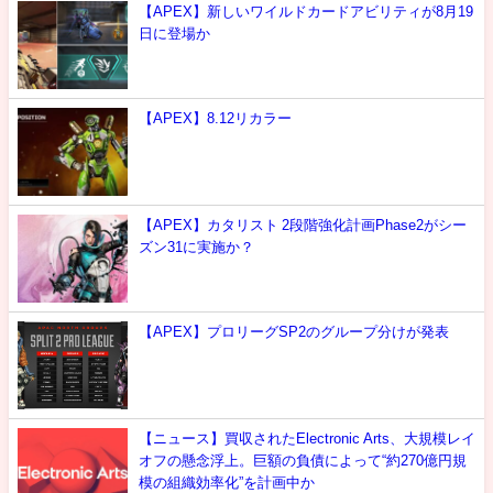
【APEX】新しいワイルドカードアビリティが8月19
日に登場か
【APEX】8.12リカラー
【APEX】カタリスト 2段階強化計画Phase2がシー
ズン31に実施か？
【APEX】プロリーグSP2のグループ分けが発表
【ニュース】買収されたElectronic Arts、大規模レイ
オフの懸念浮上。巨額の負債によって“約270億円規
模の組織効率化”を計画中か