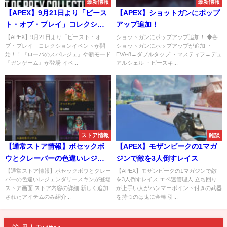
最新情報
最新情報
【APEX】9月21日より「ビース
【APEX】ショットガンにポップ
ト・オブ・プレイ」コレクショ
アップ追加！
ンイベントが開始！！『ローバ
【APEX】9月21日より「ビースト・オ
ショットガンにポップアップ追加！ ◆各
ブ・プレイ」コレクションイベントが開
ショットガンにホップアップが追加 ・
のスパレジェ』や新モード『ガ
始！！『ローバのスパレジェ』や新モード
EVA-8→ダブルタップ ・マスティフ→デュ
ンゲーム』が登場
『ガンゲーム』が登場 イベ...
アルシェル ・ピースキ...
ストア情報
雑談
【通常ストア情報】ボセックボ
【APEX】モザンビークの1マガ
ウとクレーバーの色違いレジェ
ジンで敵を3人倒すレイス
ンダリースキンが登場
【通常ストア情報】ボセックボウとクレー
【APEX】モザンビークの1マガジンで敵
バーの色違いレジェンダリースキンが登場
を3人倒すレイス エペ速管理人 立ち回り
ストア画面 ストア内容の詳細 新しく追加
が上手い人がハンマーポイント付きの武器
されたアイテムのみ紹介...
を持つのは鬼に金棒 引...