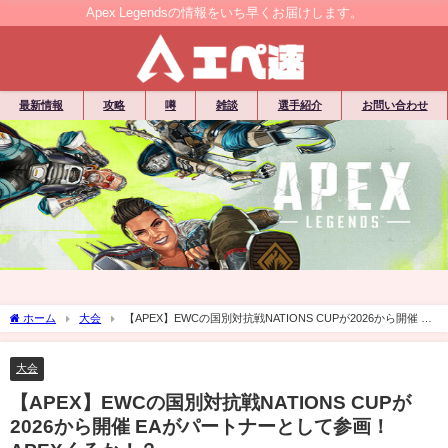
Apex Legendsの情報をいち早くお届けします。
最新情報
攻略
噂
雑談
選手紹介
お問い合わせ
ホーム
大会
【APEX】EWCの国別対抗戦NATIONS CUPが2026から開催 EA
がパートナーとして参画！APEXくるか！？
大会
【APEX】EWCの国別対抗戦NATIONS CUPが
2026から開催 EAがパートナーとして参画！