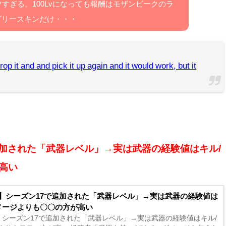
ツすぎる。100Lvになっても報酬はモザンビークのラ
ダリースキンだけ・・・
rop it and and pick it up again and it would work, but it
追加された「武器レベル」→実は武器の経験値はキル/
高い
X】シーズン17で追加された「武器レベル」→実は武器の経験値は
メージよりも〇〇の方が高い
X】シーズン17で追加された「武器レベル」→実は武器の経験値はキル/