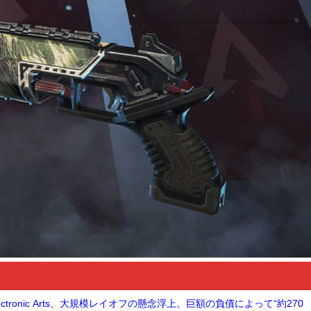
tronic Arts、大規模レイオフの懸念浮上。巨額の負債によって“約270