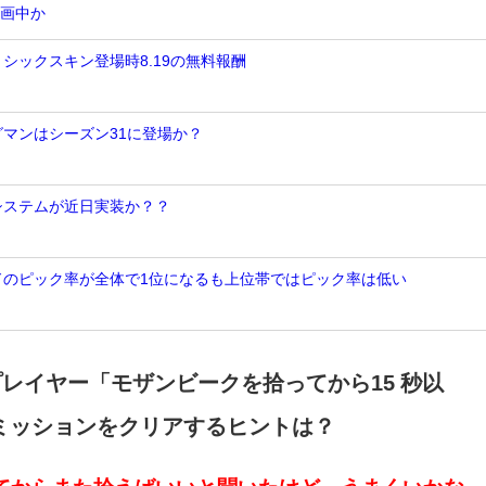
計画中か
ミシックスキン登場時8.19の無料報酬
グマンはシーズン31に登場か？
Nシステムが近日実装か？？
ンドのピック率が全体で1位になるも上位帯ではピック率は低い
プレイヤー「
モザンビークを拾ってから15 秒以
ミッションをクリアするヒントは？