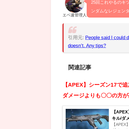
25回これやるのキ
ンダムなレジェン
エペ速管理人
引用元:
People said I could d
doesn’t. Any tips?
関連記事
【APEX】シーズン17で
ダメージよりも〇〇の方が
【APE
キル/ダ
【APE