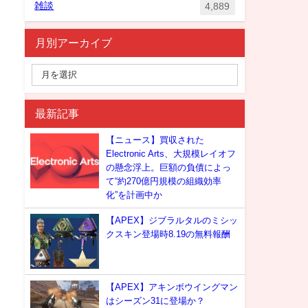
雑談
4,889
月別アーカイブ
最新記事
【ニュース】買収された
Electronic Arts、大規模レイオフ
の懸念浮上。巨額の負債によっ
て“約270億円規模の組織効率
化”を計画中か
【APEX】ジブラルタルのミシッ
クスキン登場時8.19の無料報酬
【APEX】アキンボウイングマン
はシーズン31に登場か？