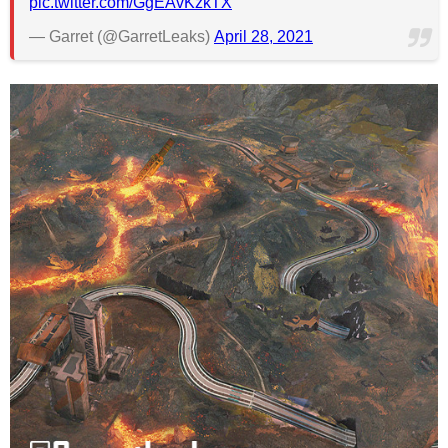
pic.twitter.com/GgEAvKzkTX
— Garret (@GarretLeaks)
April 28, 2021