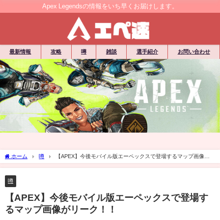
Apex Legendsの情報をいち早くお届けします。
最新情報
攻略
噂
雑談
選手紹介
お問い合わせ
ホーム
噂
【APEX】今後モバイル版エーペックスで登場するマップ画像が
リーク！！
噂
【APEX】今後モバイル版エーペックスで登場す
るマップ画像がリーク！！