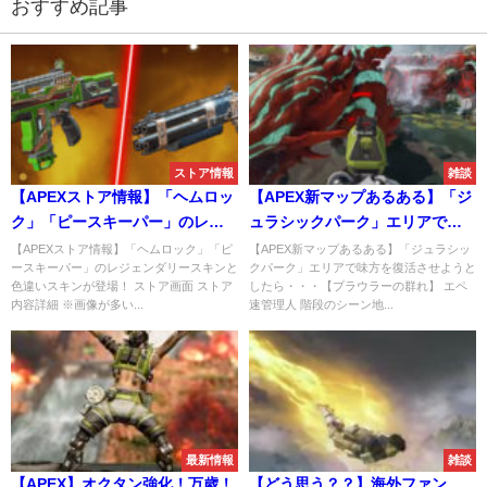
おすすめ記事
ストア情報
雑談
【APEXストア情報】「ヘムロッ
【APEX新マップあるある】「ジ
ク」「ピースキーパー」のレジ
ュラシックパーク」エリアで味
ェンダリースキンと色違いスキ
方を復活させようとした
【APEXストア情報】「ヘムロック」「ピ
【APEX新マップあるある】「ジュラシッ
ースキーパー」のレジェンダリースキンと
クパーク」エリアで味方を復活させようと
ンが登場！
ら・・・【プラウラーの群れ】
色違いスキンが登場！ ストア画面 ストア
したら・・・【プラウラーの群れ】 エペ
内容詳細 ※画像が多い...
速管理人 階段のシーン地...
最新情報
雑談
【APEX】オクタン強化！万歳！
【どう思う？？】海外ファン