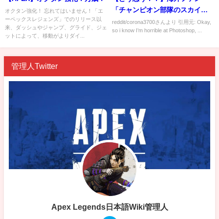
「チャンピオン部隊のスカイダ
オクタン強化！ 忘れてはいません！「エ
ーペックスレジェンズ」でのリリース以
イビング軌道を金色にするのど
reddit/corona3700さんより 引用元: Okay,
来、ダッシュやジャンプ、グライド、ジェ
so i know I’m horrible at Photoshop, ...
う？」
ットによって、移動がよりダイ...
管理人Twitter
Apex Legends日本語Wiki管理人