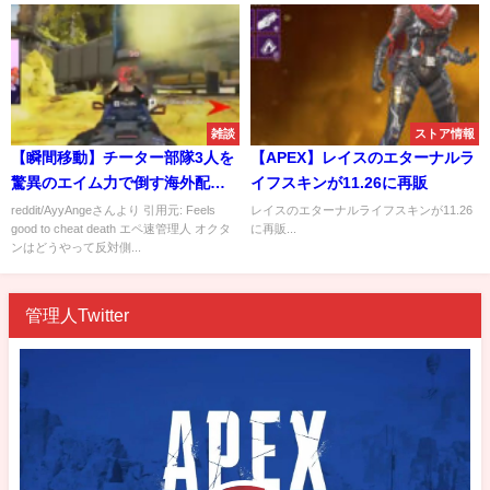
雑談
ストア情報
【瞬間移動】チーター部隊3人を
【APEX】レイスのエターナルラ
驚異のエイム力で倒す海外配信
イフスキンが11.26に再販
者
reddit/AyyAngeさんより 引用元: Feels
レイスのエターナルライフスキンが11.26
good to cheat death エペ速管理人 オクタ
に再販...
ンはどうやって反対側...
管理人Twitter