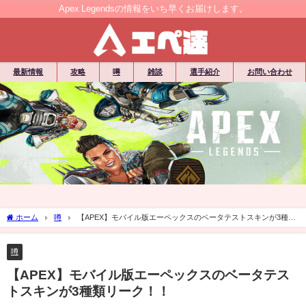
Apex Legendsの情報をいち早くお届けします。
最新情報
攻略
噂
雑談
選手紹介
お問い合わせ
ホーム
噂
【APEX】モバイル版エーペックスのベータテストスキンが3種類
リーク！！
噂
【APEX】モバイル版エーペックスのベータテス
トスキンが3種類リーク！！