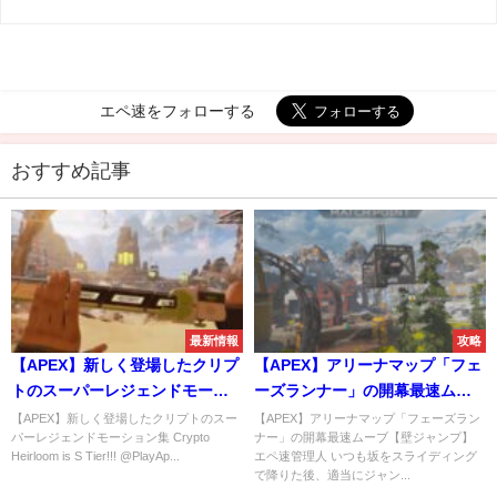
エペ速をフォローする
おすすめ記事
最新情報
攻略
【APEX】新しく登場したクリプ
【APEX】アリーナマップ「フェ
トのスーパーレジェンドモーシ
ーズランナー」の開幕最速ムー
ョン集
ブ【壁ジャンプ】
【APEX】新しく登場したクリプトのスー
【APEX】アリーナマップ「フェーズラン
パーレジェンドモーション集 Crypto
ナー」の開幕最速ムーブ【壁ジャンプ】
Heirloom is S Tier!!! @PlayAp...
エペ速管理人 いつも坂をスライディング
で降りた後、適当にジャン...