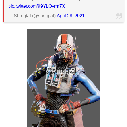
pic.twitter.com/99YLOvrm7X
— Shrugtal (@shrugtal)
April 28, 2021