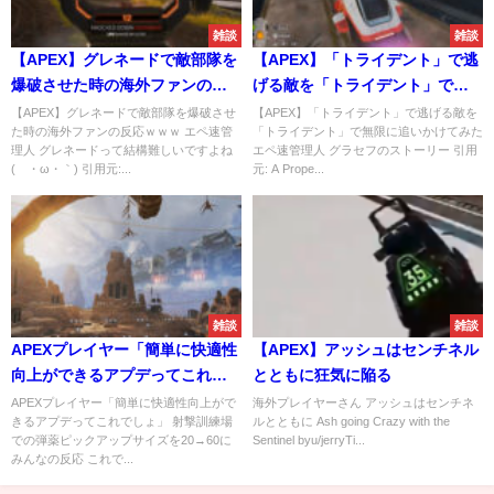
雑談
雑談
【APEX】グレネードで敵部隊を
【APEX】「トライデント」で逃
爆破させた時の海外ファンの反
げる敵を「トライデント」で無
応ｗｗｗ
限に追いかけてみた
【APEX】グレネードで敵部隊を爆破させ
【APEX】「トライデント」で逃げる敵を
た時の海外ファンの反応ｗｗｗ エペ速管
「トライデント」で無限に追いかけてみた
理人 グレネードって結構難しいですよね
エペ速管理人 グラセフのストーリー 引用
(´・ω・｀) 引用元:...
元: A Prope...
雑談
雑談
APEXプレイヤー「簡単に快適性
【APEX】アッシュはセンチネル
向上ができるアプデってこれで
とともに狂気に陥る
しょ」
APEXプレイヤー「簡単に快適性向上がで
海外プレイヤーさん アッシュはセンチネ
きるアプデってこれでしょ」 射撃訓練場
ルとともに Ash going Crazy with the
での弾薬ピックアップサイズを20→60に
Sentinel byu/jerryTi...
みんなの反応 これで...