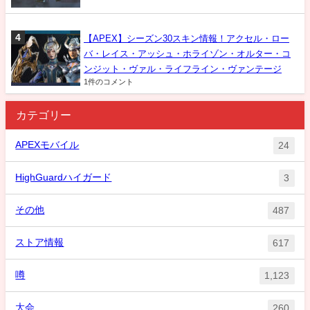
【APEX】シーズン30スキン情報！アクセル・ロー
バ・レイス・アッシュ・ホライゾン・オルター・コ
ンジット・ヴァル・ライフライン・ヴァンテージ
1件のコメント
カテゴリー
APEXモバイル
24
HighGuardハイガード
3
その他
487
ストア情報
617
噂
1,123
大会
260