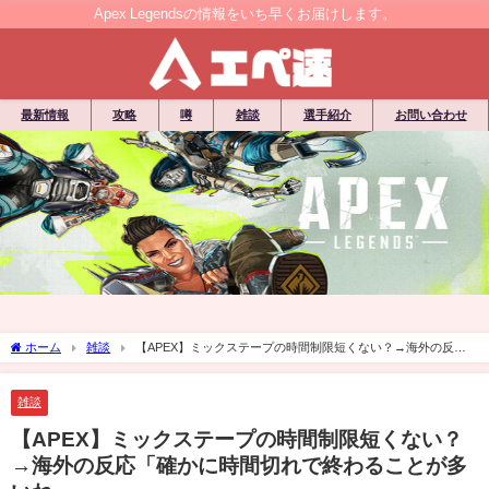
Apex Legendsの情報をいち早くお届けします。
最新情報
攻略
噂
雑談
選手紹介
お問い合わせ
ホーム
雑談
【APEX】ミックステープの時間制限短くない？→海外の反応
「確かに時間切れで終わることが多いね」
雑談
【APEX】ミックステープの時間制限短くない？
→海外の反応「確かに時間切れで終わることが多