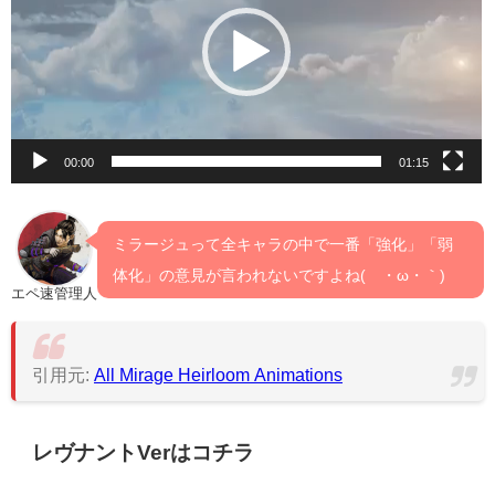
レ
ー
ヤ
ー
00:00
01:15
ミラージュって全キャラの中で一番「強化」「弱
体化」の意見が言われないですよね(´・ω・｀)
エペ速管理人
引用元:
All Mirage Heirloom Animations
レヴナントVerはコチラ