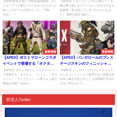
移行していなかったらずっと前
テージがやばすぎる
【APEX世界王者】TSM ImperialHal「コン
【APEX】ドロップシップから降りてくる
トローラーに移行していなかったらずっと
敵を撃ち落とすヴァンテージがやばすぎる
にこのゲームを辞めていた」
前にこのゲームを辞めていた」 TSM
投稿者「罪を犯してしまったかもしれな
Impe...
い」 海外の反応 俺がこ...
最新情報
最新情報
【APEX】ポストマローンコラボ
【APEX】バンガロールのプレス
イベントで登場する「オクタ
テージスキンのフィニッシャー
ン」「レイス」「ホライゾン」
音声がない問題は近日中に修正
【APEX】ポストマローンコラボイベント
【APEX】バンガロールのプレステージス
で登場する「オクタン」「レイス」「ホラ
キンのフィニッシャー音声がない問題は近
「ライフライン」の新スキン紹
予定とのこと
イゾン」「ライフライン」の新スキン紹介
日中に修正予定とのこと 日本時間7月23日
介動画が公開！
動画が公開！ Now y...
(土)に予定されてい...
管理人Twitter