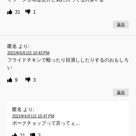
31
1
返信
匿名
より:
2021年6月1日 10:43 PM
フライドチキンで殴ったり目潰ししたりするのおもしろ
い
9
3
返信
匿名
より:
2021年6月1日 10:47 PM
ポークチョップって言ってぇ…
21
2