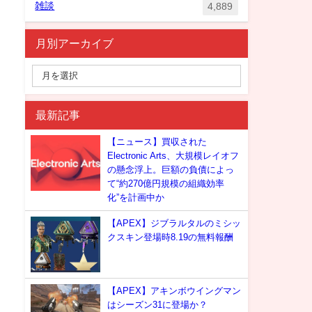
雑談
4,889
月別アーカイブ
最新記事
【ニュース】買収された
Electronic Arts、大規模レイオフ
の懸念浮上。巨額の負債によっ
て“約270億円規模の組織効率
化”を計画中か
【APEX】ジブラルタルのミシッ
クスキン登場時8.19の無料報酬
【APEX】アキンボウイングマン
はシーズン31に登場か？