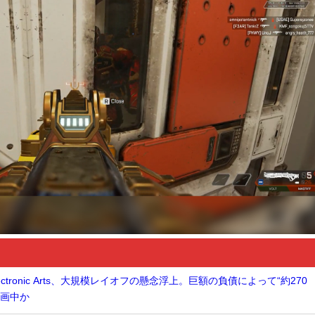
tronic Arts、大規模レイオフの懸念浮上。巨額の負債によって“約270
計画中か