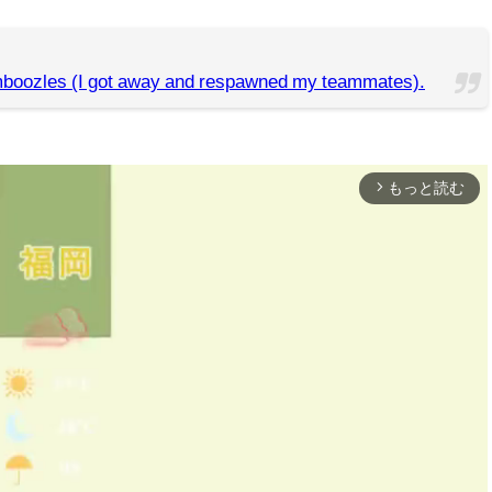
mboozles (I got away and respawned my teammates).
もっと読む
arrow_forward_ios