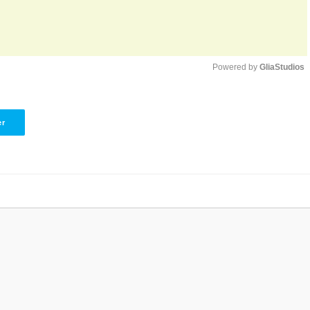
Powered by 
GliaStudios
Unmute
er