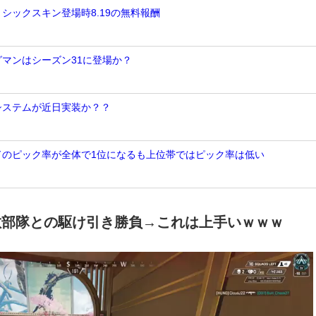
ミシックスキン登場時8.19の無料報酬
グマンはシーズン31に登場か？
Nシステムが近日実装か？？
ンドのピック率が全体で1位になるも上位帯ではピック率は低い
の敵部隊との駆け引き勝負→これは上手いｗｗｗ