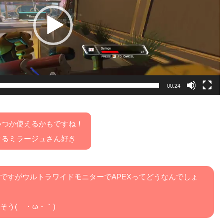
00:24
いつか使えるかもですね！
するミラージュさん好き
ですがウルトラワイドモニターでAPEXってどうなんでしょ
そう(´・ω・｀)