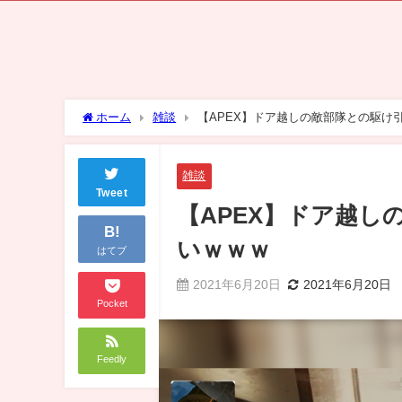
ホーム
雑談
【APEX】ドア越しの敵部隊との駆け
雑談
Tweet
【APEX】ドア越
B!
いｗｗｗ
はてブ
2021年6月20日
2021年6月20日
Pocket
Feedly