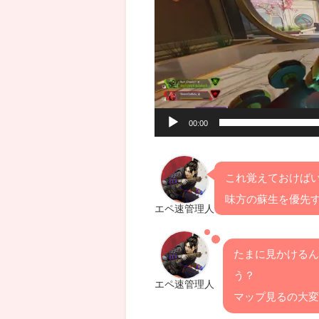
レ
ー
ヤ
ー
00:00
これ覚えておけば
味方の蘇生を優先
エペ速管理人
たまに見かけるん
う？
エペ速管理人
マップ見るの大変