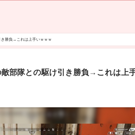
引き勝負→これは上手いｗｗｗ
しの敵部隊との駆け引き勝負→これは上