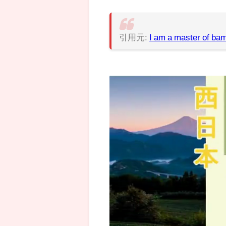
引用元:
I am a master of ba