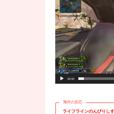
プ
レ
ー
ヤ
ー
00:00
海外の反応
ライフラインのんびりし