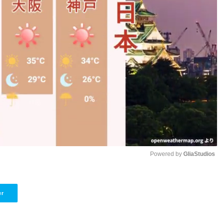
Powered by 
GliaStudios
Unmute
er