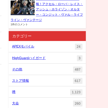
報！アクセル・ローバ・レイス・
アッシュ・ホライゾン・オルタ
ー・コンジット・ヴァル・ライフ
ライン・ヴァンテージ
1件のコメント
カテゴリー
APEXモバイル
24
HighGuardハイガード
3
その他
487
ストア情報
617
噂
1,123
大会
260