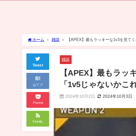
ホーム
雑談
【APEX】最もラッキーな1v3を見て
雑談
Tweet
【APEX】最もラッ
B!
「1v5じゃないかこ
はてブ
2024年10月2日
2024年10月3日
Pocket
Feedly