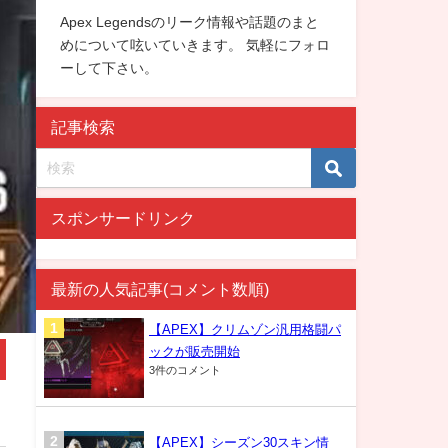
Apex Legendsのリーク情報や話題のまと
めについて呟いていきます。 気軽にフォロ
ーして下さい。
記事検索
スポンサードリンク
最新の人気記事(コメント数順)
【APEX】クリムゾン汎用格闘パ
ックが販売開始
3件のコメント
【APEX】シーズン30スキン情