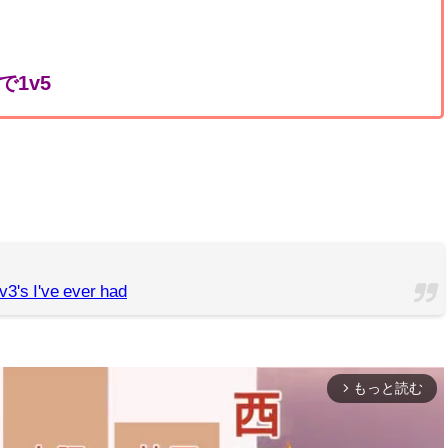
1v5
v3's I've ever had
もっと読む
arrow_forward_ios