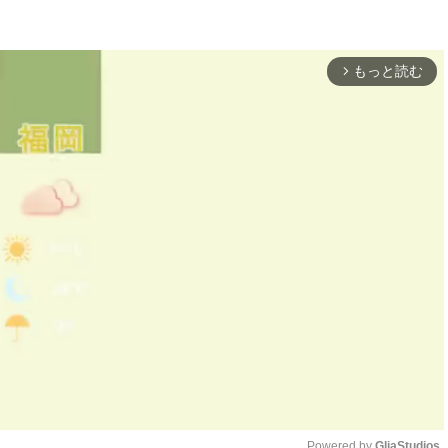
もっと読む
arrow_forward_ios
Powered by 
GliaStudios