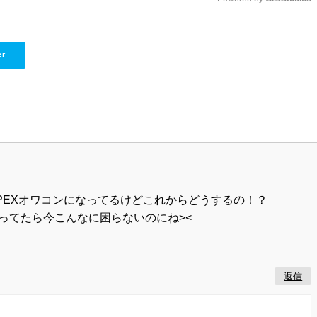
Unmute
er
APEXオワコンになってるけどこれからどうするの！？
ってたら今こんなに困らないのにね><
返信