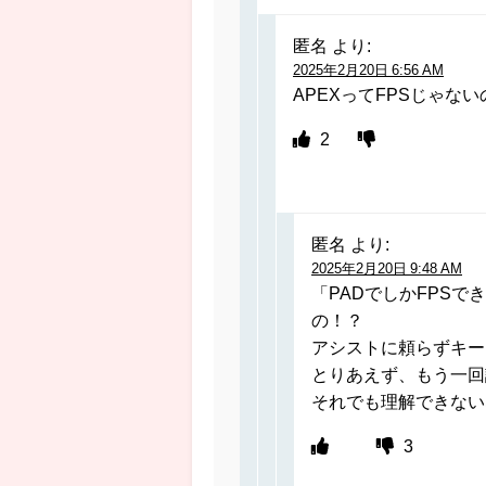
匿名
より:
2025年2月20日 6:56 AM
APEXってFPSじゃない
2
匿名
より:
2025年2月20日 9:48 AM
「PADでしかFPS
の！？
アシストに頼らずキー
とりあえず、もう一回
それでも理解できない
3