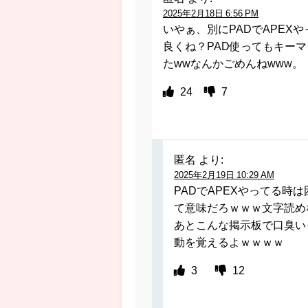
2025年2月18日 6:56 PM
いやぁ、別にPADでAPE
良くね？PAD使ってもキー
たwwなんかごめんねwww。
24
7
匿名
より:
2025年2月19日 10:29 AM
PADでAPEXやってる時
て意味だろｗｗｗ文字読め
あとこんな掲示板で口臭い
動を覚えるよｗｗｗｗ
3
12