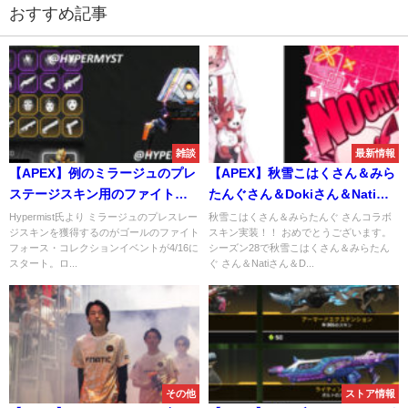
おすすめ記事
雑談
最新情報
【APEX】例のミラージュのプレ
【APEX】秋雪こはくさん＆みら
ステージスキン用のファイトフ
たんぐさん＆Dokiさん＆Natiコ
ォース・コレクションイベント
ラボスキン実装！！
Hypermist氏より ミラージュのプレスレー
秋雪こはくさん＆みらたんぐ さんコラボ
ジスキンを獲得するのがゴールのファイト
スキン実装！！ おめでとうございます。
が4/16開始
フォース・コレクションイベントが4/16に
シーズン28で秋雪こはくさん＆みらたん
スタート。ロ...
ぐ さん＆Natiさん＆D...
その他
ストア情報