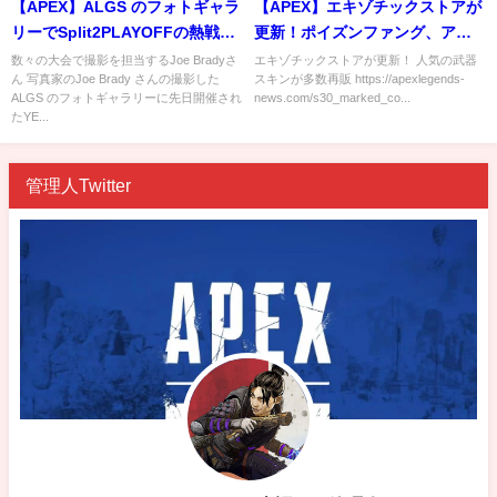
【APEX】ALGS のフォトギャラ
【APEX】エキゾチックストアが
リーでSplit2PLAYOFFの熱戦が
更新！ポイズンファング、アー
蘇る
マードエクステンションなど
数々の大会で撮影を担当するJoe Bradyさ
エキゾチックストアが更新！ 人気の武器
ん 写真家のJoe Brady さんの撮影した
スキンが多数再販 https://apexlegends-
ALGS のフォトギャラリーに先日開催され
news.com/s30_marked_co...
たYE...
管理人Twitter