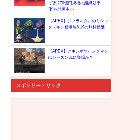
て“約270億円規模の組織効率
化”を計画中か
【APEX】ジブラルタルのミシッ
クスキン登場時8.19の無料報酬
【APEX】アキンボウイングマン
はシーズン31に登場か？
スポンサードリンク