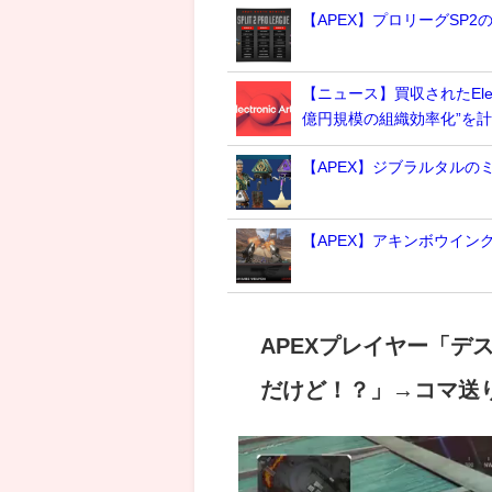
【APEX】プロリーグSP
【ニュース】買収されたElec
億円規模の組織効率化”を
【APEX】ジブラルタルの
【APEX】アキンボウイン
APEXプレイヤー「
だけど！？」→コマ送
動
画