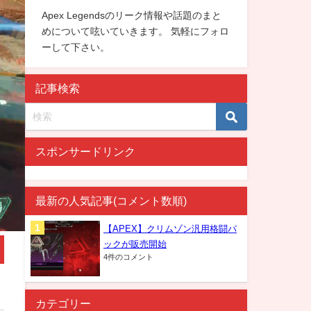
Apex Legendsのリーク情報や話題のまと
めについて呟いていきます。 気軽にフォロ
ーして下さい。
記事検索
スポンサードリンク
最新の人気記事(コメント数順)
【APEX】クリムゾン汎用格闘パ
ックが販売開始
4件のコメント
カテゴリー