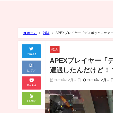
ホーム
雑談
APEXプレイヤー「デスボックスの
雑談
Tweet
APEXプレイヤー
B!
遭遇したんだけど！
はてブ
2021年12月28日
2021年12月28
Pocket
Feedly