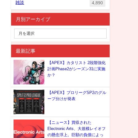
雑談
4,890
月別アーカイブ
最新記事
【APEX】カタリスト 2段階強化
計画Phase2がシーズン31に実施
か？
【APEX】プロリーグSP2のグル
ープ分けが発表
【ニュース】買収された
Electronic Arts、大規模レイオフ
の懸念浮上。巨額の負債によっ