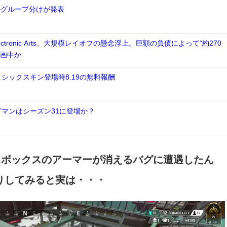
2のグループ分けが発表
tronic Arts、大規模レイオフの懸念浮上。巨額の負債によって“約270
計画中か
ミシックスキン登場時8.19の無料報酬
グマンはシーズン31に登場か？
デスボックスのアーマーが消えるバグに遭遇したん
りしてみると実は・・・