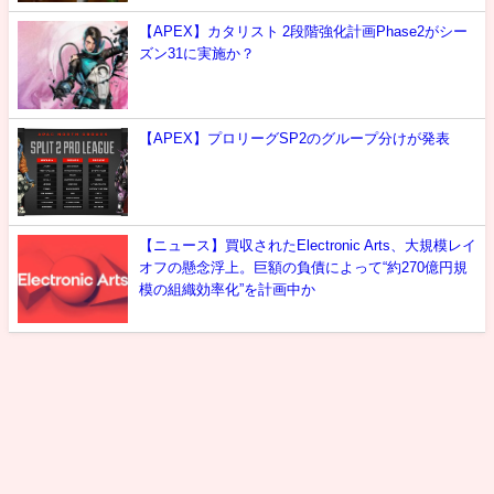
【APEX】カタリスト 2段階強化計画Phase2がシー
ズン31に実施か？
【APEX】プロリーグSP2のグループ分けが発表
【ニュース】買収されたElectronic Arts、大規模レイ
オフの懸念浮上。巨額の負債によって“約270億円規
模の組織効率化”を計画中か
最新情報
攻略
噂
雑談
選手紹介
お問い合わせ