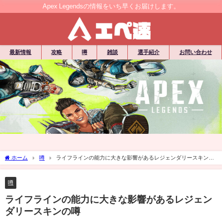
Apex Legendsの情報をいち早くお届けします。
最新情報
攻略
噂
雑談
選手紹介
お問い合わせ
ホーム
噂
ライフラインの能力に大きな影響があるレジェンダリースキンの
噂
噂
ライフラインの能力に大きな影響があるレジェン
ダリースキンの噂