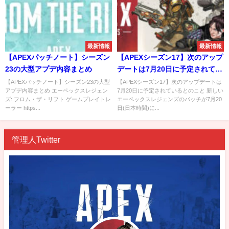
最新情報
最新情報
【APEXパッチノート】シーズン
【APEXシーズン17】次のアップ
23の大型アプデ内容まとめ
デートは7月20日に予定されてい
るとのこと
【APEXパッチノート】シーズン23の大型
【APEXシーズン17】次のアップデートは
アプデ内容まとめ エーペックスレジェン
7月20日に予定されているとのこと 新しい
ズ: フロム・ザ・リフト ゲームプレイトレ
エーペックスレジェンズのパッチが7月20
ーラー https...
日(日本時間)に...
管理人Twitter