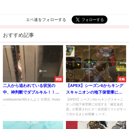
エペ速をフォローする
おすすめ記事
雑談
攻略
二人から追われている状況の
【APEX】シーズン6からキング
中、神判断でダブルキル！！ｗ
スキャニオンの地下保管庫に確
ｗｗ
定で出現する「金武器」が変更
reddit/patsfan365さんより 引用元: Hodor
【APEX】シーズン6からキングスキャニ
...
オンの地下保管庫に出現する「確定金武
されたぞ！場所と全武器リスト
器」が変更されたぞ！全武器リストがすべ
が分かるまとめ画像あり
て分かるまとめ画像 シーズ...