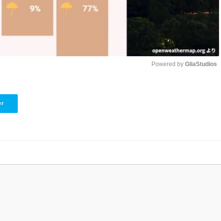
Powered by 
GliaStudios
Unmute
er