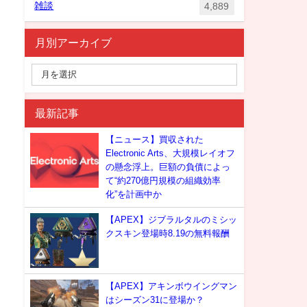
雑談
4,889
月別アーカイブ
最新記事
【ニュース】買収された
Electronic Arts、大規模レイオフ
の懸念浮上。巨額の負債によっ
て“約270億円規模の組織効率
化”を計画中か
【APEX】ジブラルタルのミシッ
クスキン登場時8.19の無料報酬
【APEX】アキンボウイングマン
はシーズン31に登場か？