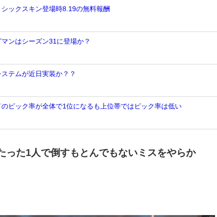
ミシックスキン登場時8.19の無料報酬
グマンはシーズン31に登場か？
Nシステムが近日実装か？？
ンドのピック率が全体で1位になるも上位帯ではピック率は低い
をたった1人で倒すもとんでもないミスをやらか