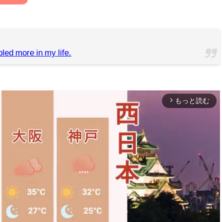
led more in my life.
もっと読む
arrow_forward_ios