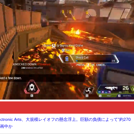
tronic Arts、大規模レイオフの懸念浮上。巨額の負債によって“約270
計画中か