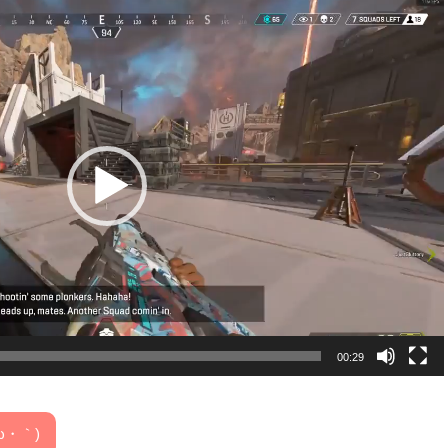
00:29
ω・｀)