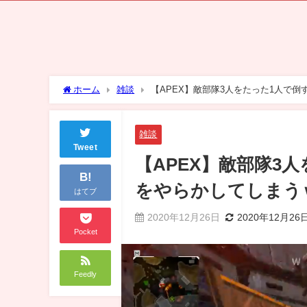
ホーム
雑談
【APEX】敵部隊3人をたった1人で
雑談
Tweet
【APEX】敵部隊3
B!
をやらかしてしまう
はてブ
2020年12月26日
2020年12月26
Pocket
Feedly