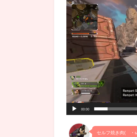
動
画
プ
レ
ー
ヤ
ー
00:00
セルフ焼き肉(´・