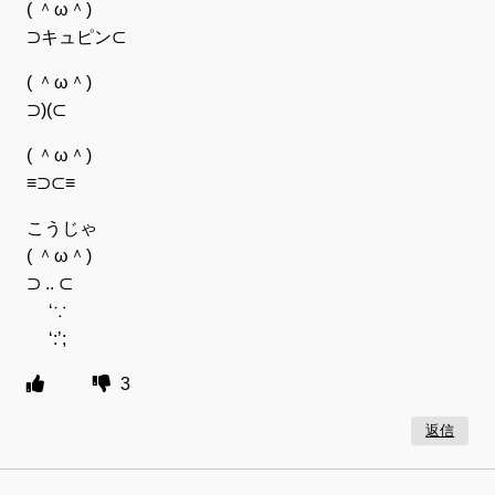
( ＾ω＾)
⊃キュピン⊂
( ＾ω＾)
⊃)(⊂
( ＾ω＾)
≡⊃⊂≡
こうじゃ
( ＾ω＾)
⊃ .. ⊂
‘∵
‘:’;
3
返信