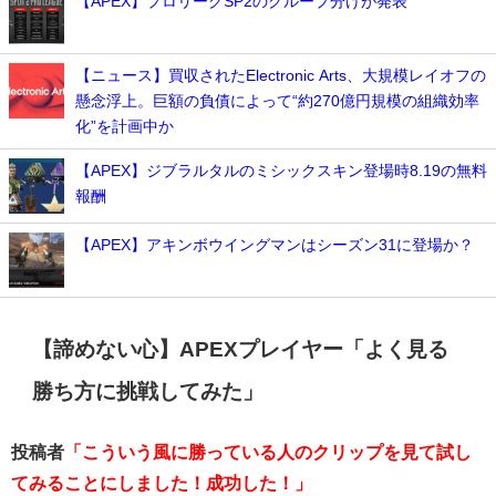
【APEX】プロリーグSP2のグループ分けが発表
【ニュース】買収されたElectronic Arts、大規模レイオフの
懸念浮上。巨額の負債によって“約270億円規模の組織効率
化”を計画中か
【APEX】ジブラルタルのミシックスキン登場時8.19の無料
報酬
【APEX】アキンボウイングマンはシーズン31に登場か？
【諦めない心】APEXプレイヤー「よく見る
勝ち方に挑戦してみた」
投稿者
「こういう風に勝っている人のクリップを見て試し
てみることにしました！成功した！」