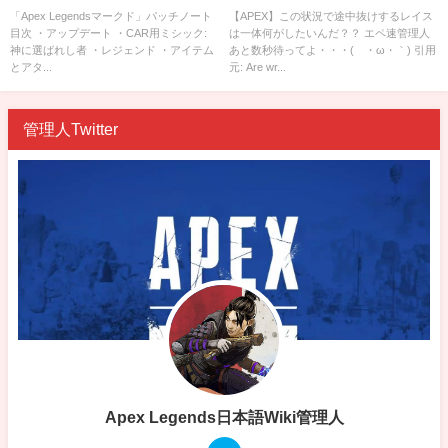
だ？？
「Apex Legendsマークド」パッチノート
【APEX】この状況で途中抜けするレイス
目次 ・アップデート ・CAR用ミシック:
は一体何がしたいんだ？？ エペ速管理人
神に選ばれし者 ・レジェンド ・アイテム
あと数秒待ってよ・・・(´・ω・｀) 引用
とアタ...
元: Are wr...
管理人Twitter
Apex Legends日本語Wiki管理人