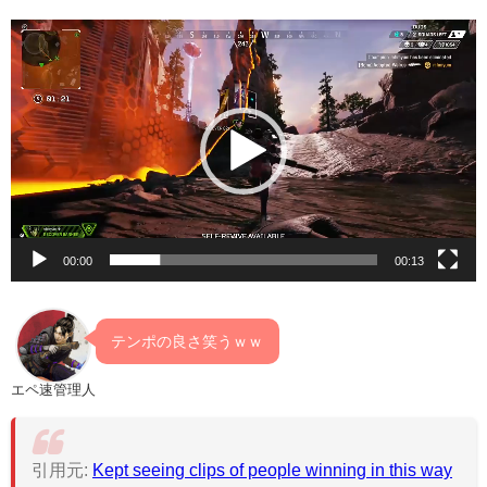
動
画
プ
レ
ー
ヤ
ー
00:00
00:13
テンポの良さ笑うｗｗ
エペ速管理人
引用元:
Kept seeing clips of people winning in this way