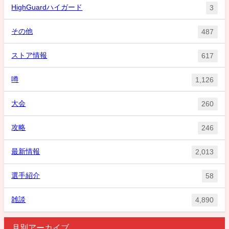
HighGuardハイガード
3
その他
487
ストア情報
617
噂
1,126
大会
260
攻略
246
最新情報
2,013
選手紹介
58
雑談
4,890
月別アーカイブ