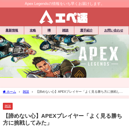
Apex Legendsの情報をいち早くお届けします。
最新情報
攻略
噂
雑談
選手紹介
お問い合わせ
ホーム
雑談
【諦めない心】APEXプレイヤー「よく見る勝ち方に挑戦して
みた」
雑談
【諦めない心】APEXプレイヤー「よく見る勝ち
方に挑戦してみた」