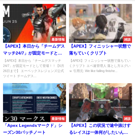
最新情報
雑談
【APEX】本日から「チームデス
【APEX】フィニッシャー状態で
マッチ24/7」が固定モードとし
落ちていくクリプト
て登場！！【6月26日まで】
【APEX】本日から「チームデスマッチ
【APEX】フィニッシャー状態で落ちてい
24/7」が固定モードとして登場！！【6月
くクリプト エペ速管理人 落とし方エグい
26日まで】 エーペックスレジェンズ公式
ｗ 引用元: We like falling finishe...
ツイート チームデス...
最新情報
雑談
「Apex Legendsマークド」シ
【APEX】この状況で途中抜けす
ーズン30パッチノート
るレイスは一体何がしたいん