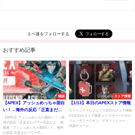
エペ速をフォローする
おすすめ記事
雑談
ストア情報
【APEX】アッシュめっちゃ面白
【1/13】本日のAPEXストア情報
い！→海外の反応「正直まだパ
エーペックスレジェンズ本日のストア情報
1/13(月)のストア画面 ピースキーパーのレ
ワー不足だよ」
【APEX】アッシュめっちゃ面白い！→海
ジェンダリースキン「デモリッシャー」
外の反応「正直まだパワー不足だよ」 投
武器チャーム...
稿者「アッシュめっちゃ面白い！」 海外
の反応 正直まだパワー不...