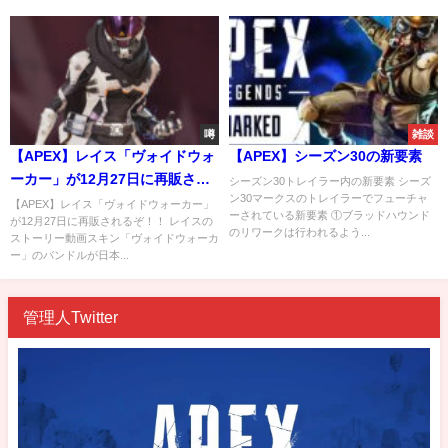
噂
雑談
【APEX】レイス「ヴォイドウォ
【APEX】シーズン30の新要素
ーカー」が12月27日に再販され
シーズン30トレイラー内の新要素 シーズ
ン30マークスのトレイラーでフューチャ
るぞ！！
【APEX】レイス「ヴォイドウォーカー」
ーされている新要素 ①ブラッドハウンド
が12月27日に再販されるぞ！！ レイスの
のリワークは行われるよう...
ストーリー動画スキン「ヴォイドウォーカ
ー」のバンドルが日本...
管理人Twitter