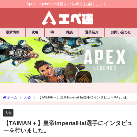
Apex Legendsの情報をいち早くお届けします。
最新情報
攻略
噂
雑談
選手紹介
お問い合わせ
ホーム
大会
【TAIMAN＋】皇帝ImperialHal選手にインタビューを行いまし
た。
大会
【TAIMAN＋】皇帝ImperialHal選手にインタビュ
ーを行いました。