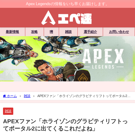
Apex Legendsの情報をいち早くお届けします。
最新情報
攻略
噂
雑談
選手紹介
お問い合わせ
ホーム
雑談
APEXファン「ホライゾンのグラビティリフトってポータル2に
出てくるこれだよね」
雑談
APEXファン「ホライゾンのグラビティリフトっ
てポータル2に出てくるこれだよね」