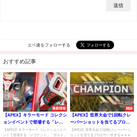
エペ速をフォローする
おすすめ記事
最新情報
雑談
【APEX】キラーモード コレクシ
【APEX】世界大会で1回転クレ
ョンイベントで登場する「レヴ
ーバーショットを当てるプロが
ナント」「ボルト」の新スキン
ヤバすぎるｗｗｗ
【APEX】キラーモード コレクションイベ
【APEX】世界大会で1回転クレーバーシ
ントで登場する「レヴナント」「ボルト」
ョットを当てるプロがヤバすぎるｗｗｗ
紹介動画が公開！