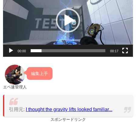
プ
レ
ー
ヤ
ー
00:00
00:17
編集上手
エペ速管理人
引用元:
I thought the gravity lifts looked familiar...
スポンサードリンク