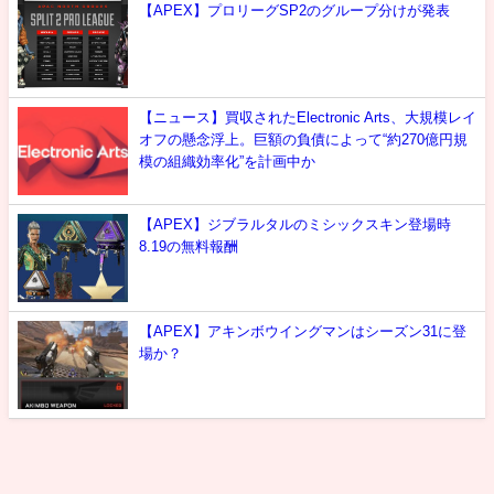
【APEX】プロリーグSP2のグループ分けが発表
【ニュース】買収されたElectronic Arts、大規模レイ
オフの懸念浮上。巨額の負債によって“約270億円規
模の組織効率化”を計画中か
【APEX】ジブラルタルのミシックスキン登場時
8.19の無料報酬
【APEX】アキンボウイングマンはシーズン31に登
場か？