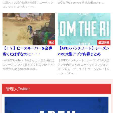
の新スキン紹介動画が公開！ エーペック
WOW. We see you @MoistEsports. ...
スレジェンズ公式ツイー...
雑談
最新情報
【！？】ピースキーパーを全弾
【APEXパッチノート】シーズン
当てたはずなのに・・・
23の大型アプデ内容まとめ
reddit/XDontTouchMeさんより 誰か俺にこ
【APEXパッチノート】シーズン23の大型
のシーンについて教えてくれないか？？？
アプデ内容まとめ エーペックスレジェン
引用元: Can someone expl...
ズ: フロム・ザ・リフト ゲームプレイトレ
ーラー https...
管理人Twitter