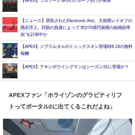
【APEX】プロリーグSP2のグループ分けが発表
【ニュース】買収されたElectronic Arts、大規模レイオフの
懸念浮上。巨額の負債によって“約270億円規模の組織効率
化”を計画中か
【APEX】ジブラルタルのミシックスキン登場時8.19の無料
報酬
【APEX】アキンボウイングマンはシーズン31に登場か？
APEXファン「ホライゾンのグラビティリフ
トってポータル2に出てくるこれだよね」
動
画