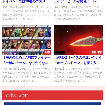
トイベントでは30種のコスメテ
ライデーセールが開催！→レイ
ィック購入でスパレジェシャー
ス「古の虚空」の新規色違いス
来週、開始予定のウィンターズ・ホーント
【APEXストア情報】ブラックフライデー
イベント関連情報 30種のコスメティック
セールが開催！→レイス「古の虚空」の新
ドを獲得
キンなどが登場
の購入で確定でスーパーレジェンドシャー
規色違いスキンなどが登場 ストア画面 ス
ドが獲得できる仕様になる...
トア内容の詳細 アンダ...
雑談
最新情報
【海外の反応】APEXプレイヤー
【APEX】レイスの色違いクナイ
「一緒のチームになりたくない
「ホープスドーン」を安く入手
レジェンドは誰？その理由
する方法、ゲーム内の見た目、
【海外の反応】APEXプレイヤー「一緒の
【APEX】レイスの色違いクナイ「ホープ
チームになりたくないレジェンドは誰？そ
スドーン」を安く入手する方法、ゲーム内
は？？」
アニメーション動画など
の理由は？？」 投稿者「自分のチームに
の見た目、アニメーション動画など 入手
来るのが嫌なレジェンドは...
方法 現在行われている「...
管理人Twitter