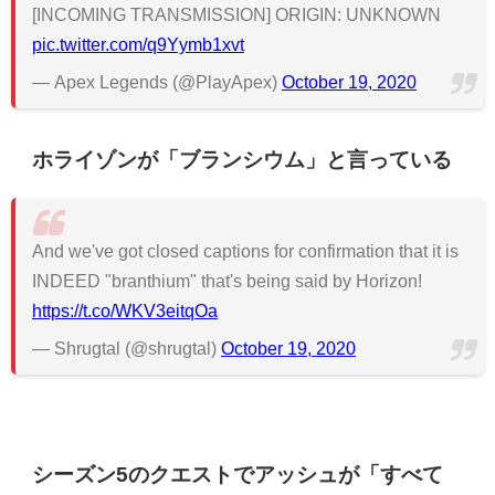
[INCOMING TRANSMISSION] ORIGIN: UNKNOWN
pic.twitter.com/q9Yymb1xvt
— Apex Legends (@PlayApex)
October 19, 2020
ホライゾンが「ブランシウム」と言っている
And we've got closed captions for confirmation that it is
INDEED "branthium" that's being said by Horizon!
https://t.co/WKV3eitqOa
— Shrugtal (@shrugtal)
October 19, 2020
シーズン5のクエストでアッシュが「すべて