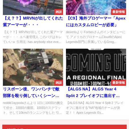
雑談
最新情報
【え？？】MRVNが出してくれた
【C9】海外プロゲーマー「Apex
紫アーマーが・・・
にはカスタムロビーが必要」
【え？？】MRVNが出してくれた紫アーマ
dexertoより Forbesさんのインタビューに
ーが・・・ エペ速管理人 このバグはキレ
て アメリカのプロチームCloud9のApex
ていいｗ 引用元: has anybody else eve...
Legends部門に所属しているGreg...
雑談
最新情報
リスポーン後、ワンパンチで敵
【ALGS NA】ALGS Year 4
部隊を殴り倒していくシーンが
Split 2 プレイオフに進出す
面白いｗｗ
る"NA"地域のチームが決定！！
reddit/Jaypodaさんより 1日に100回の腕立
【ALGS NA】ALGS Year 4 Split 2 プレイ
て伏せ、100回の腹筋、100回のスクワッ
オフに進出する"NA"地域のチームが決
ト、そして10kmのランニングをした 引...
定！！ Apex Legends Es...