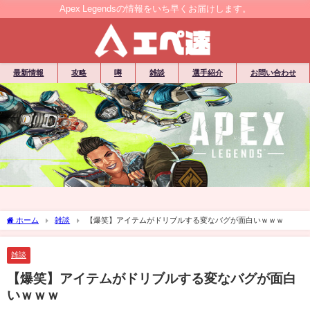
Apex Legendsの情報をいち早くお届けします。
最新情報
攻略
噂
雑談
選手紹介
お問い合わせ
ホーム
雑談
【爆笑】アイテムがドリブルする変なバグが面白いｗｗｗ
雑談
【爆笑】アイテムがドリブルする変なバグが面白
いｗｗｗ