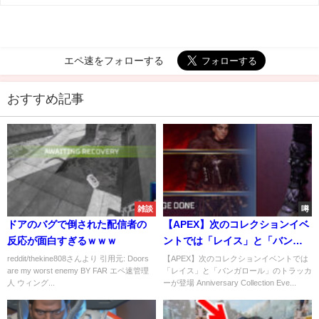
エペ速をフォローする
おすすめ記事
雑談
噂
ドアのバグで倒された配信者の
【APEX】次のコレクションイベ
反応が面白すぎるｗｗｗ
ントでは「レイス」と「バンガ
ロール」のトラッカーが登場す
reddit/thekine808さんより 引用元: Doors
【APEX】次のコレクションイベントでは
are my worst enemy BY FAR エペ速管理
「レイス」と「バンガロール」のトラッカ
るとのこと
人 ウィング...
ーが登場 Anniversary Collection Eve...