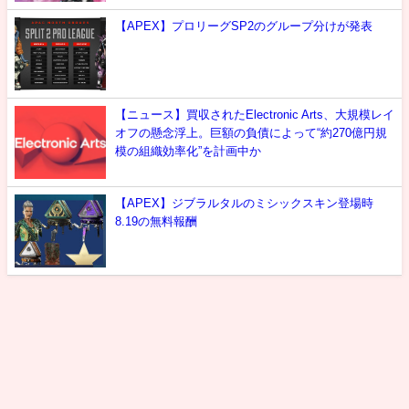
【APEX】プロリーグSP2のグループ分けが発表
【ニュース】買収されたElectronic Arts、大規模レイ
オフの懸念浮上。巨額の負債によって“約270億円規
模の組織効率化”を計画中か
【APEX】ジブラルタルのミシックスキン登場時
8.19の無料報酬
最新情報
攻略
噂
雑談
選手紹介
お問い合わせ