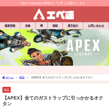
Apex Legendsの情報をいち早くお届けします。
最新情報
攻略
噂
雑談
選手紹介
お問い合わせ
ホーム
雑談
【APEX】全てのガストラップに引っかかるオクタン
雑談
【APEX】全てのガストラップに引っかかるオク
タン