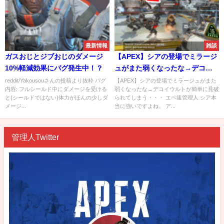
最新情報
雑談
ガスおじとジブおじのダメージ
【APEX】シアの登場でミラージ
10%軽減効果にバグ発生中！？
ュがまた弱くなったな→デコイ
ウルトが簡単に見破られてしま
reddit/Yakousouさんの投稿より抜粋 バグ
【APEX】シアの登場でミラージュがまた
内容: フルシールド中にダメージを受ける
弱くなったな→デコイウルトが簡単に見破
う・・・
と(シールドではない)体力がほんの少しダ
られてしまう・・・ エペ速管理人 シア本
メージ...
当に強いですよね。 ア...
管理人Twitter