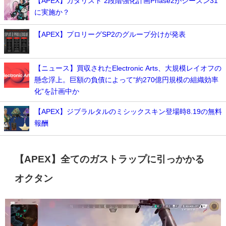
【APEX】カタリスト 2段階強化計画Phase2がシーズン31
に実施か？
【APEX】プロリーグSP2のグループ分けが発表
【ニュース】買収されたElectronic Arts、大規模レイオフの
懸念浮上。巨額の負債によって“約270億円規模の組織効率
化”を計画中か
【APEX】ジブラルタルのミシックスキン登場時8.19の無料
報酬
【APEX】全てのガストラップに引っかかる
オクタン
動
画