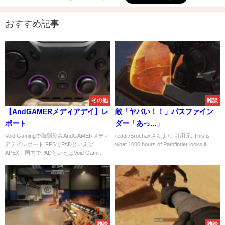
おすすめ記事
その他
雑談
【AndGAMERメディアデイ】レ
敵「ヤバい！！」パスファイン
ポート
ダー「あっ...」
Void Gamingで御馴染みAndGAMERメディ
reddit/Brochaxさんより 引用元: This is
アデイレポート FPSでPADといえば
what 1000 hours of Pathfinder looks li...
APEX、国内でPADといえばVoid Gami...
雑談
雑談