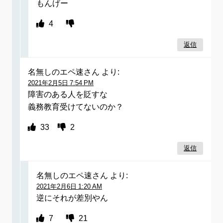
もんげー
4
返信
名無しのエペ速さん
より:
2021年2月5日 7:54 PM
障害のある人を貶すな
義務教育受けてないのか？
33
2
返信
名無しのエペ速さん
より:
2021年2月6日 1:20 AM
逆にそれが差別やん
7
21