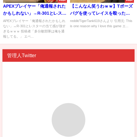
APEXプレイヤー「俺通報された
【こんなん笑うわｗｗ】Tポーズ
かもしれない」→R-301とL-スタ
バグを使ってレイスを殴った結
ーの当て感が強すぎるｗｗｗ
果・・・
APEXプレイヤー「俺通報されたかもしれ
reddit/TigerTank619さんより 引用元: This
ない」→R-301とL-スターの当て感が強す
is one reason why I love this game エ...
ぎるｗｗｗ 投稿者「多分敵部隊は俺を通
報してる。」 エペ...
管理人Twitter