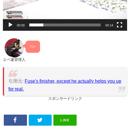
ヤ
ー
00:00
00:14
ﾌﾝｯ
エペ速管理人
引用元:
Fuse's finisher, except he actually helps you up
for real.
スポンサードリンク
LINE