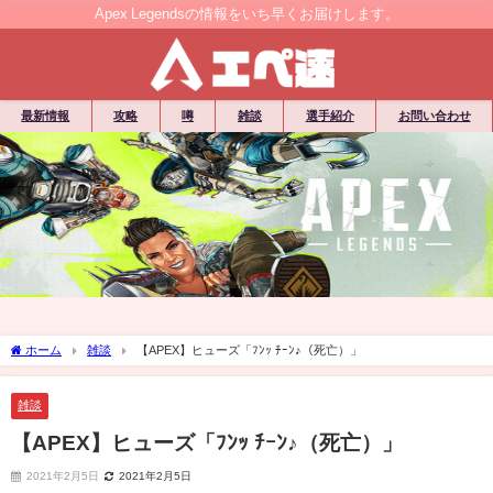
Apex Legendsの情報をいち早くお届けします。
最新情報
攻略
噂
雑談
選手紹介
お問い合わせ
ホーム
雑談
【APEX】ヒューズ「ﾌﾝｯ ﾁｰﾝ♪（死亡）」
雑談
【APEX】ヒューズ「ﾌﾝｯ ﾁｰﾝ♪（死亡）」
2021年2月5日
2021年2月5日