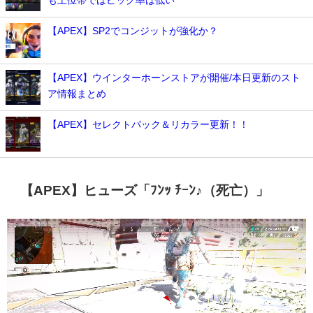
も上位帯ではピック率は低い
【APEX】SP2でコンジットが強化か？
【APEX】ウインターホーンストアが開催/本日更新のスト
ア情報まとめ
【APEX】セレクトパック＆リカラー更新！！
【APEX】ヒューズ「ﾌﾝｯ ﾁｰﾝ♪（死亡）」
動
画
プ
レ
ー