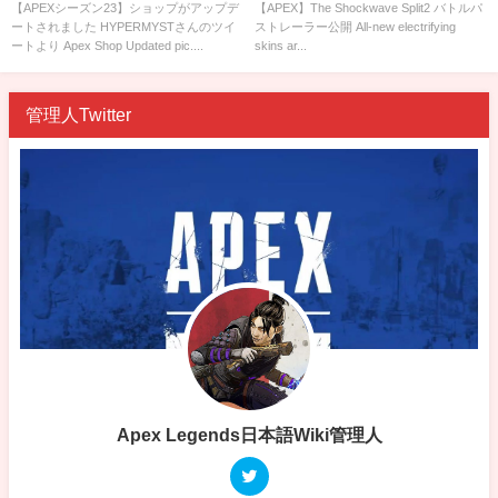
開
【APEXシーズン23】ショップがアップデ
【APEX】The Shockwave Split2 バトルパ
ートされました HYPERMYSTさんのツイ
ストレーラー公開 All-new electrifying
ートより Apex Shop Updated pic....
skins ar...
管理人Twitter
Apex Legends日本語Wiki管理人