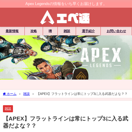
Apex Legendsの情報をいち早くお届けします。
最新情報
攻略
噂
雑談
選手紹介
お問い合わせ
ホーム
雑談
【APEX】フラットラインは常にトップ3に入る武器だよな？？
雑談
【APEX】フラットラインは常にトップ3に入る武
器だよな？？