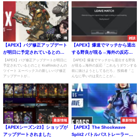
噂
雑談
【APEX】バグ修正アップデート
【APEX】爆速でマッチから退出
が明日に予定されているとのこ
する野良が現る→海外の反応
と
「これもうダウンする前に抜け
【APEX】バグ修正アップデートが明日に
【APEX】爆速でマッチから退出する野良
予定されているとのこと KralRindoさんの
が現る→海外の反応「これもうダウンする
ようとしてるだろ」
ツイート エーペックスの新しいバグ修正
前に抜けようとしてるだろ」 投稿者「こ
アップデートが...
んなに早いのは見たことが...
最新情報
最新情報
【APEXシーズン23】ショップが
【APEX】The Shockwave
アップデートされました
Split2 バトルパストレーラー公