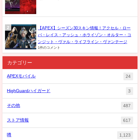
【APEX】シーズン30スキン情報！アクセル・ロー
バ・レイス・アッシュ・ホライゾン・オルター・コ
ンジット・ヴァル・ライフライン・ヴァンテージ
1件のコメント
カテゴリー
APEXモバイル
24
HighGuardハイガード
3
その他
487
ストア情報
617
噂
1,123