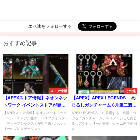
エペ速をフォローする
おすすめ記事
ストア情報
その他
【APEXストア情報】ネオンネッ
【APEX】APEX LEGENDS™ め
トワーク イベントストアが更新
じるしガンチャーム 6月第二週か
→パスファインダー「ディープ
ら！
【APEXストア情報】ネオンネットワーク
APEX LEGENDS™ に登場する、武器につ
イベントストアが更新→パスファインダー
ける「ガンチャーム」をイメージしためじ
シックス」が初再販
「ディープシックス」が初再販 ヴァルキ
るしアクセサリーが登場！ゲーム内で使用
リーのプレステージスキ...
す...