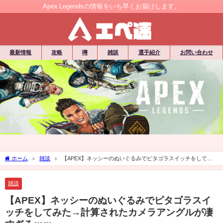
Apex Legendsの情報をいち早くお届けします。
最新情報
攻略
噂
雑談
選手紹介
お問い合わせ
ホーム
雑談
【APEX】ネッシーのぬいぐるみでピタゴラスイッチをしてみ
た→計算されたカメラアングルが凄すぎるｗｗ
雑談
【APEX】ネッシーのぬいぐるみでピタゴラスイ
ッチをしてみた→計算されたカメラアングルが凄