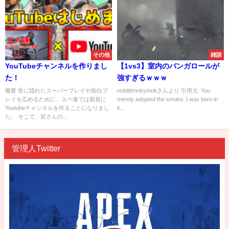
その他
雑談
YouTubeチャンネルを作りまし
【1vs3】室内のバンガロールが
た！
強すぎるｗｗｗ
概要 世に隠れたスーパープレイや面白プ
reddit/mnkymnkさんより 引用元: You
レイを広めるために、エペ速では新規に
merely adopted the smoke. I was born in
Youtubeチャンネルを作ることになりまし
it...
た。 そこで、皆さんの...
管理人Twitter