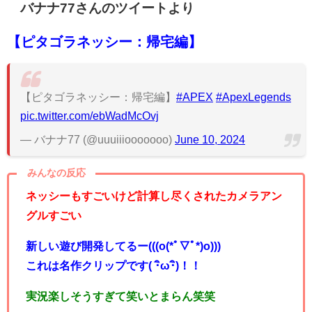
バナナ77
さんのツイートより
【ピタゴラネッシー：帰宅編】
【ピタゴラネッシー：帰宅編】
#APEX
#ApexLegends
pic.twitter.com/ebWadMcOvj
— バナナ77 (@uuuiiiooooooo)
June 10, 2024
みんなの反応
ネッシーもすごいけど計算し尽くされたカメラアン
グルすごい
新しい遊び開発してるー(((o(*ﾟ▽ﾟ*)o)))
これは名作クリップです( ･ิω･ิ)！！
実況楽しそうすぎて笑いとまらん笑笑