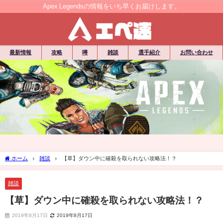
Apex Legendsの情報をいち早くお届けします。
最新情報
攻略
噂
雑談
選手紹介
お問い合わせ
ホーム
雑談
【草】ダウン中に確殺を取られない攻略法！？
雑談
【草】ダウン中に確殺を取られない攻略法！？
2019年8月17日
2019年8月17日