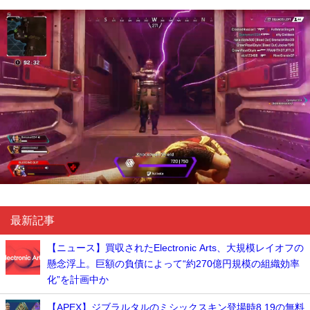
最新記事
【ニュース】買収されたElectronic Arts、大規模レイオフの
懸念浮上。巨額の負債によって“約270億円規模の組織効率
化”を計画中か
【APEX】ジブラルタルのミシックスキン登場時8.19の無料