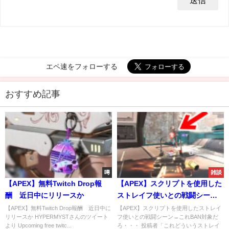
エペ速をフォローする
おすすめ記事
噂
雑談
【APEX】無料Twitch Drop報
【APEX】スクリプトを使用した
酬 近日中にリリースか
ストレイフ使いとの戦闘シーン
→これBAN対象だろ・・・
【APEX】無料Twitch Drop報酬 近日中に
【APEX】スクリプトを使用したストレイ
リリースか HYPERMYSTさんのツイート
フ使いとの戦闘シーン→これBAN対象だ
より Upcoming free twitc...
ろ・・・ 投稿者「これどういうストレイ