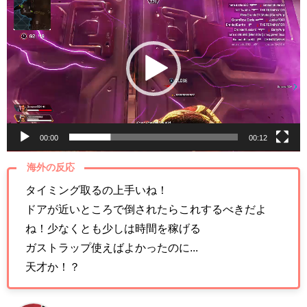
画
プ
レ
ー
ヤ
ー
00:00
00:12
海外の反応
タイミング取るの上手いね！
ドアが近いところで倒されたらこれするべきだよ
ね！少なくとも少しは時間を稼げる
ガストラップ使えばよかったのに...
天才か！？