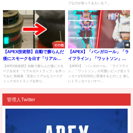
フなのか知ってる人いる？...
その他
噂
【APEX技術部】自動で膨らんだ
【APEX】「バンガロール」「ラ
後にスモークを出す「リアルガ
イフライン」「ワットソン」の
ストラップ」を作ってみた
可愛いピンク色トラッカーが5月
【APEX技術部】自動で膨らんだ後にスモ
【APEX】「バンガロール」「ライフライ
ークを出す「リアルガストラップ」を作っ
ン」「ワットソン」の可愛いピンク色トラ
29日に登場するとのこと
てみた 投稿者「完全にリアルなコーステ
ッカーが5月29日に登場するとのこと 新し
ィックガストラップを作り...
いトラッカーとバナー...
管理人Twitter