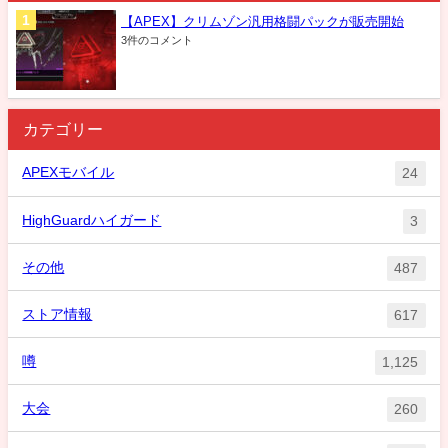
【APEX】クリムゾン汎用格闘パックが販売開始
3件のコメント
カテゴリー
APEXモバイル
24
HighGuardハイガード
3
その他
487
ストア情報
617
噂
1,125
大会
260