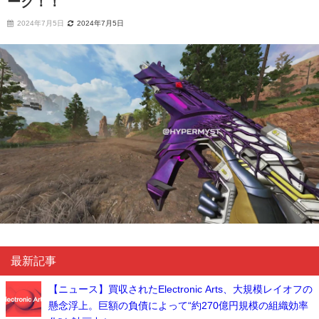
ーク！！
2024年7月5日
2024年7月5日
最新記事
【ニュース】買収されたElectronic Arts、大規模レイオフの
懸念浮上。巨額の負債によって“約270億円規模の組織効率