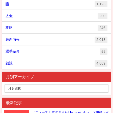
噂
1,125
大会
260
攻略
246
最新情報
2,013
選手紹介
58
雑談
4,889
月別アーカイブ
最新記事
【ニュース】買収されたElectronic Arts、大規模レイ