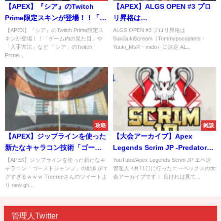
【APEX】『シア』のTwitch
【APEX】ALGS OPEN #3 プロ
Prime限定スキンが登場！！「ゲ
リ昇格は
ーム内の見た目」や「入手方
SukiSukiScream（Tommypocop
【APEX】『シア』のTwitch Prime限定ス
ALGS OPEN #3 プロリ昇格は
キンが登場！！「ゲーム内の見た目」や
SukiSukiScream（Tommypocopants・
法」など
Yuuki_MsR・mido）に決定
「入手方法」など 「シア」のTwitch
Yuuki_MsR・mido）に決定 AL...
Prime...
攻略
雑談
【APEX】ジップラインを使った
【大会アーカイブ】Apex
新たなキャラコン技術「ゴース
Legends Scrim JP -Predators
トジャンプ」の動きがエグすぎ
PS4-【2020/04/11】
【APEX】ジップラインを使った新たなキ
YouTube/Apex Legends Scrim JP エペ速
ャラコン「ゴーストジャンプ」の動きがエ
管理人 4月11日に行ったエーペックスの大
るｗｗｗ
グすぎるｗｗｗ Treereeさんのツイートよ
会アーカイブです！ 良ければ見て...
り new gh...
管理人Twitter