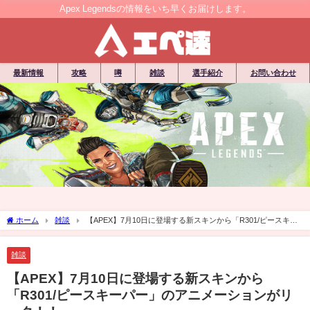
Apex Legendsの情報をいち早くお届けします。
最新情報
攻略
噂
雑談
選手紹介
お問い合わせ
ホーム
雑談
【APEX】7月10日に登場する新スキンから「R301/ピースキー
パー」のアニメーションがリーク！！
雑談
【APEX】7月10日に登場する新スキンから
「R301/ピースキーパー」のアニメーションがリ