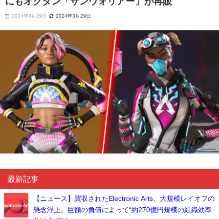
にもオクタン「サンウォリアー」が再販
2024年3月29日
2024年3月29日
最新記事
【ニュース】買収されたElectronic Arts、大規模レイオフの
懸念浮上。巨額の負債によって“約270億円規模の組織効率