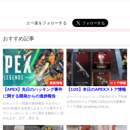
エペ速をフォローする
おすすめ記事
最新情報
ストア情報
【APEX】先日のハッキング事件
【1/25】本日のAPEXストア情報
に関する開発からの進捗報告
エーペックスレジェンズ本日のストア情報
1/25(土)のストア画面 1/25(土)の大晩餐会
セキュリティ問題の進捗報告 ※おそらく
ストア画面 googletag.cmd.pu...
ALGS札幌大会直前におきたプロ選手アカ
ウントへのハッキングに関する報告だと思
われます。以下、原文 先...