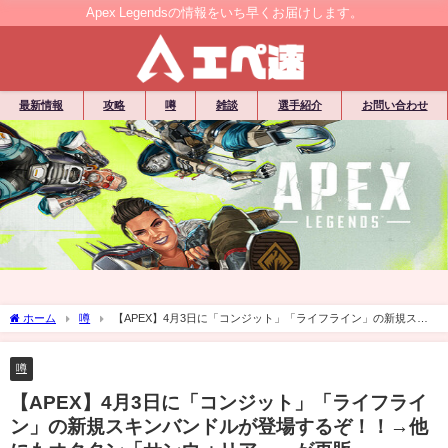
Apex Legendsの情報をいち早くお届けします。
最新情報
攻略
噂
雑談
選手紹介
お問い合わせ
ホーム
噂
【APEX】4月3日に「コンジット」「ライフライン」の新規スキ
ンバンドルが登場するぞ！！→他にもオクタン「サンウォリアー」が再販
噂
【APEX】4月3日に「コンジット」「ライフライ
ン」の新規スキンバンドルが登場するぞ！！→他