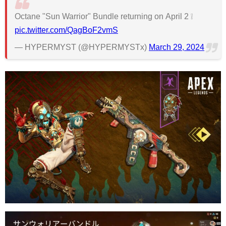
Octane "Sun Warrior" Bundle returning on April 2 ❕
pic.twitter.com/QagBoF2vmS
— HYPERMYST (@HYPERMYSTx)
March 29, 2024