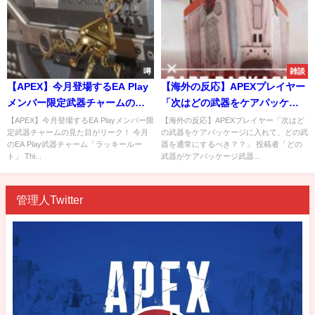
噂
雑談
【APEX】今月登場するEA Play
【海外の反応】APEXプレイヤー
メンバー限定武器チャームの見
「次はどの武器をケアパッケー
た目がリーク！
ジに入れて、どの武器を通常に
【APEX】今月登場するEA Playメンバー限
【海外の反応】APEXプレイヤー「次はど
定武器チャームの見た目がリーク！ 今月
の武器をケアパッケージに入れて、どの武
するべき？？」
のEA Play武器チャーム「ラッキールー
器を通常にするべき？？」 投稿者「どの
ト」 Thi...
武器がケアパッケージ武器...
管理人Twitter