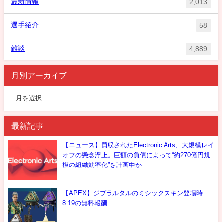
最新情報
2,013
選手紹介
58
雑談
4,889
月別アーカイブ
最新記事
【ニュース】買収されたElectronic Arts、大規模レイ
オフの懸念浮上。巨額の負債によって“約270億円規
模の組織効率化”を計画中か
【APEX】ジブラルタルのミシックスキン登場時
8.19の無料報酬