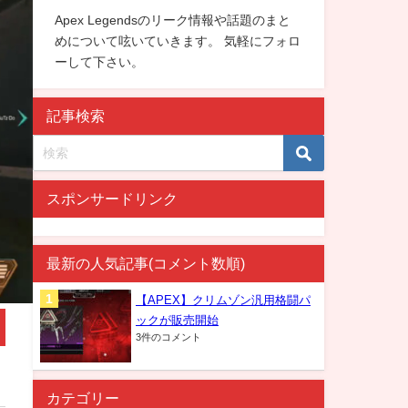
Apex Legendsのリーク情報や話題のまと
めについて呟いていきます。 気軽にフォロ
ーして下さい。
記事検索
スポンサードリンク
最新の人気記事(コメント数順)
【APEX】クリムゾン汎用格闘パ
ックが販売開始
3件のコメント
カテゴリー