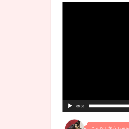
動
画
プ
レ
ー
ヤ
ー
00:00
こんなん笑うわｗ