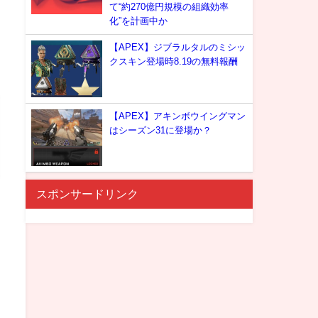
て“約270億円規模の組織効率
化”を計画中か
【APEX】ジブラルタルのミシッ
クスキン登場時8.19の無料報酬
【APEX】アキンボウイングマン
はシーズン31に登場か？
スポンサードリンク