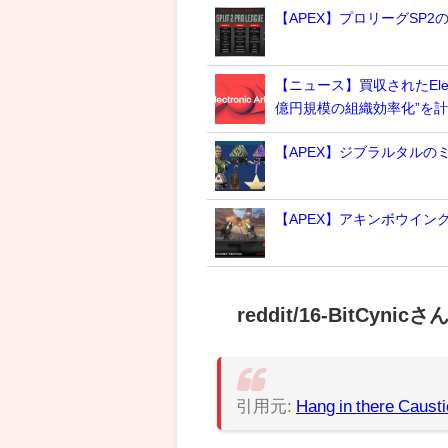
【APEX】プロリーグSP
【ニュース】買収されたElec
億円規模の組織効率化”を
【APEX】ジブラルタルの
【APEX】アキンボウイン
reddit/16-BitCynic
引用元:
Hang in there Causti