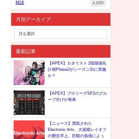
雑談
4,890
月別アーカイブ
最新記事
【APEX】カタリスト 2段階強化
計画Phase2がシーズン31に実施
か？
【APEX】プロリーグSP2のグル
ープ分けが発表
【ニュース】買収された
Electronic Arts、大規模レイオフ
の懸念浮上。巨額の負債によっ