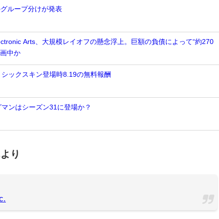
2のグループ分けが発表
tronic Arts、大規模レイオフの懸念浮上。巨額の負債によって“約270
計画中か
ミシックスキン登場時8.19の無料報酬
グマンはシーズン31に登場か？
さんより
c.