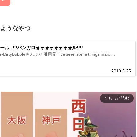
たようなやつ
ル...!?バンガロォォォォォォォォル!!!!
he-DirtyBubbleさんより 引用元: I've seen some things man. ...
2019.5.25
もっと読む
arrow_forward_ios