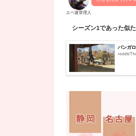
エペ速管理人
シーズン1であった似
バンガロー
reddit/T