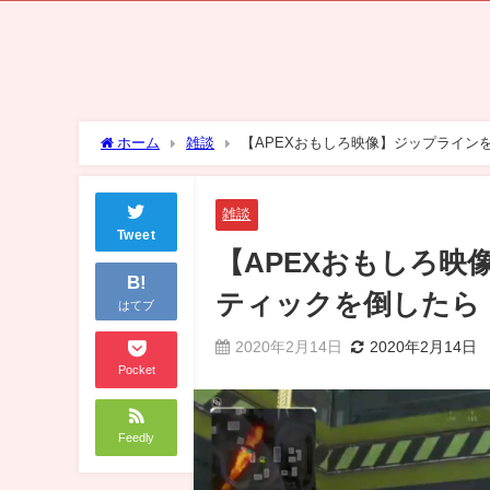
ホーム
雑談
【APEXおもしろ映像】ジップライン
雑談
Tweet
【APEXおもしろ
B!
ティックを倒したら
はてブ
2020年2月14日
2020年2月14日
Pocket
Feedly