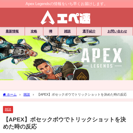
Apex Legendsの情報をいち早くお届けします。
最新情報
攻略
噂
雑談
選手紹介
お問い合わせ
ホーム
雑談
【APEX】ボセックボウでトリックショットを決めた時の反応
雑談
【APEX】ボセックボウでトリックショットを決
めた時の反応