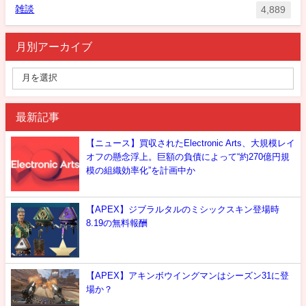
雑談
4,889
月別アーカイブ
最新記事
【ニュース】買収されたElectronic Arts、大規模レイ
オフの懸念浮上。巨額の負債によって“約270億円規
模の組織効率化”を計画中か
【APEX】ジブラルタルのミシックスキン登場時
8.19の無料報酬
【APEX】アキンボウイングマンはシーズン31に登
場か？