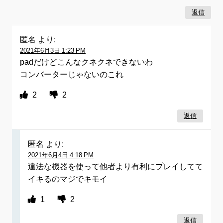
返信
匿名
より:
2021年6月3日 1:23 PM
padだけどこんなクネクネできないわ
コンバーターじゃないのこれ
2
2
返信
匿名
より:
2021年6月4日 4:18 PM
違法な機器を使って他者より有利にプレイしてて
イキるのマジでキモイ
1
2
返信