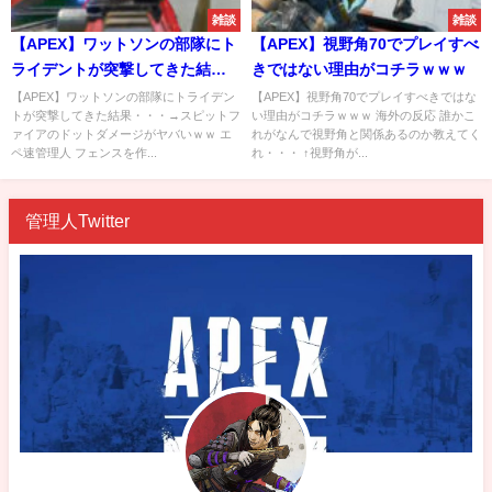
雑談
雑談
【APEX】ワットソンの部隊にト
【APEX】視野角70でプレイすべ
ライデントが突撃してきた結
きではない理由がコチラｗｗｗ
果・・・→スピットファイアの
【APEX】ワットソンの部隊にトライデン
【APEX】視野角70でプレイすべきではな
トが突撃してきた結果・・・→スピットフ
い理由がコチラｗｗｗ 海外の反応 誰かこ
ドットダメージがヤバいｗｗ
ァイアのドットダメージがヤバいｗｗ エ
れがなんで視野角と関係あるのか教えてく
ペ速管理人 フェンスを作...
れ・・・ ↑視野角が...
管理人Twitter