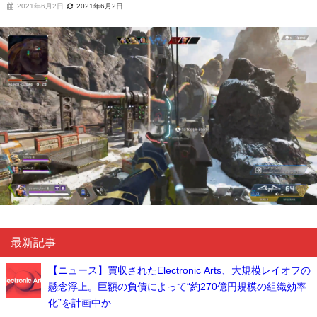
2021年6月2日
2021年6月2日
最新記事
【ニュース】買収されたElectronic Arts、大規模レイオフの
懸念浮上。巨額の負債によって“約270億円規模の組織効率
化”を計画中か