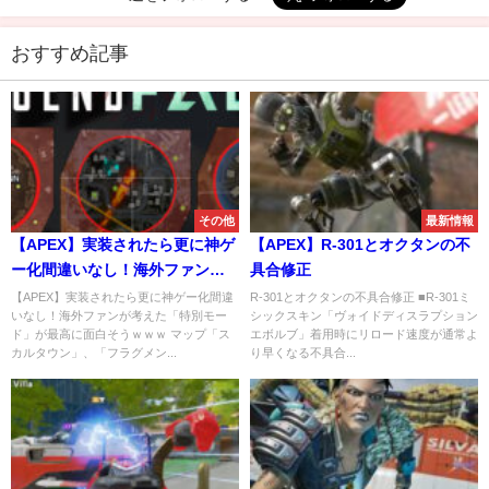
おすすめ記事
その他
最新情報
【APEX】実装されたら更に神ゲ
【APEX】R-301とオクタンの不
ー化間違いなし！海外ファンが
具合修正
考えた「特別モード」が最高に
【APEX】実装されたら更に神ゲー化間違
R-301とオクタンの不具合修正 ■R-301ミ
いなし！海外ファンが考えた「特別モー
シックスキン「ヴォイドディスラプション
面白そうｗｗｗ
ド」が最高に面白そうｗｗｗ マップ「ス
エボルブ」着用時にリロード速度が通常よ
カルタウン」、「フラグメン...
り早くなる不具合...