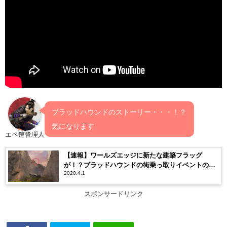
ブラッドハウンドのストーリー・・・！？
気になります
エペ速管理人
【速報】ワールズエッジに新たな建築フラッグ
が！？ブラッドハウンドの街乗っ取りイベントの場
2020.4.1
所が判明か
スポンサードリンク