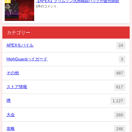
【APEX】クリムゾン汎用格闘パックが販売開始
1件のコメント
カテゴリー
APEXモバイル
24
HighGuardハイガード
3
その他
487
ストア情報
617
噂
1,127
大会
260
攻略
246