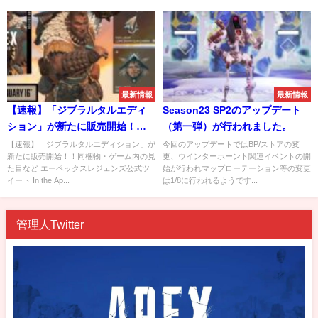
最新情報
最新情報
【速報】「ジブラルタルエディ
Season23 SP2のアップデート
ション」が新たに販売開始！！
（第一弾）が行われました。
同梱物・ゲーム内の見た目など
【速報】「ジブラルタルエディション」が
今回のアップデートではBP/ストアの変
新たに販売開始！！同梱物・ゲーム内の見
更、ウインターホーント関連イベントの開
た目など エーペックスレジェンズ公式ツ
始が行われマップローテーション等の変更
イート In the Ap...
は1/8に行われるようです...
管理人Twitter