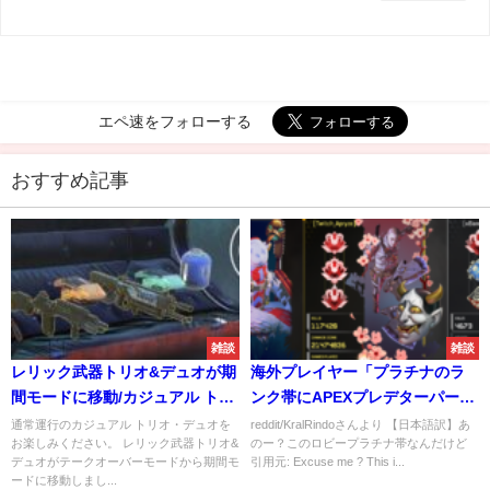
エペ速をフォローする
おすすめ記事
雑談
雑談
レリック武器トリオ&デュオが期
海外プレイヤー「プラチナのラ
間モードに移動/カジュアル トリ
ンク帯にAPEXプレデターパーテ
オ・デュオが通常運行に
ィが居るんだけど！？」
通常運行のカジュアル トリオ・デュオを
reddit/KralRindoさんより 【日本語訳】あ
お楽しみください。 レリック武器トリオ&
のー？このロビープラチナ帯なんだけど
デュオがテークオーバーモードから期間モ
引用元: Excuse me ? This i...
ードに移動しまし...