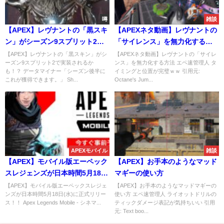
噂
雑談
【APEX】レヴナントの「黒スキ
【APEXネタ動画】レヴナントの
ン」がシーズン9スプリット2で
「サイレンス」を無力化する方
実装されるかも！？
法
【APEX】レヴナントの「黒スキン」がシ
【APEXネタ動画】レヴナントの「サイレ
ーズン9スプリット2で実装されるか
ンス」を無力化する方法 エペ速管理人 タ
も！？ データマイナー「シーズン後半に
イミングと位置が完璧ｗｗ 引用元:
これが獲得できます。」 Sh...
Octane's Jum...
APEXモバイル
雑談
【APEX】モバイル版エーペック
【APEX】お手本のようなマッド
スレジェンズが日本時間5月18日
マギーの使い方
(水)に正式リリース！！
【APEX】モバイル版エーペックスレジェ
【APEX】お手本のようなマッドマギーの
ンズが日本時間5月18日(水)に正式リリー
使い方 エペ速管理人 ライオットドリルの
ス！！ Apex Legends Mobile - シネマ...
ティックダメージ表記が気持ちいい 引用
元: Text boo...