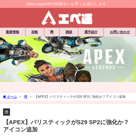
Apex Legendsの情報をいち早くお届けします。
最新情報
攻略
噂
雑談
選手紹介
お問い合わせ
ホーム
噂
【APEX】バリスティックがS29 SP2に強化か？アイコン追加
噂
【APEX】バリスティックがS29 SP2に強化か？
アイコン追加