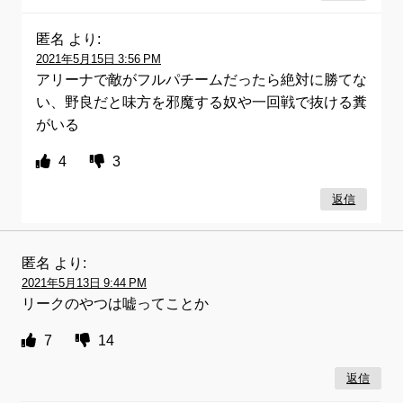
匿名
より:
2021年5月15日 3:56 PM
アリーナで敵がフルパチームだったら絶対に勝てな
い、野良だと味方を邪魔する奴や一回戦で抜ける糞
がいる
4
3
返信
匿名
より:
2021年5月13日 9:44 PM
リークのやつは嘘ってことか
7
14
返信