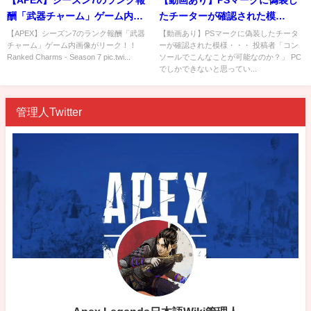
酬「武器チャーム」ゲーム内画
たチーターが確認された模
像がリーク！！
様・・・
【APEX】シーズン7のランク報酬「武器
【動画あり】PSマークに偽装したチータ
チャーム」ゲーム内画像がリーク！！
ーが確認された模様・・・ 投稿者「コン
Ranked Charms - Season 7 pic.twi...
ソールでこんなことが可能なのか？」 PC
でしかできないと思ってい...
管理人Twitter