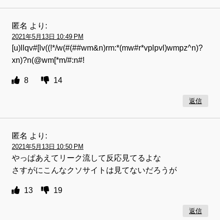
匿名
より:
2021年5月13日 10:49 PM
[u)llqv#[lv((!*/w(#(##wm&n)rm:*(mw#r*vplpvl)wmpz^n)?
xn)?n(@wm[*m/#:n#!
8
14
返信
匿名
より:
2021年5月13日 10:50 PM
やっぱあえてリーク流して反応見てるよな
さすがにこんなクソサイトは見てないだろうが
13
19
返信