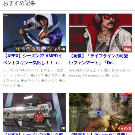
おすすめ記事
噂
雑談
【APEX】シーズン27 AMPDイ
【画像】「ライフラインの可愛
ベントスキン一気出し！！（リ
いファンアート」「Dr
ーク）
Disrespectのシーズン3バージョ
シーズン27 AMPDイベントスキン一気出
reddit/Elerixさんより 引用元: Lifeline fanart
し！！（リーク） ◆レイス ◆クリプト ◆
made by @nakanoart on IG reddi...
ン」他
ミラージュ ◆ホライゾン ◆スパロウ ◆レ
ヴナント ◆コ...
噂
その他
【APEX】シーズン7のランク報
【動画あり】PSマークに偽装し