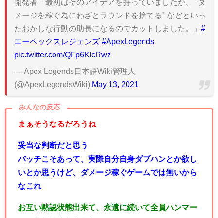
開発者「最初はそのアイデアを持っていましたが、 "ダ
メージを稼ぐ為にわざとラウンドを捨てる" などといっ
たおかしな行動の助長になるのでカットしました。」
#
エーペックスレジェンズ
#ApexLegends
pic.twitter.com/QFp6KlcRwz
— Apex Legends日本語Wiki管理人
(@ApexLegendsWiki)
May 13, 2021
みんなの反応
まぁそうなるだろうね
妥当な判断だと思う
バッチこそあって、実際自分自身ダブハンとか欲し
いとか思うけど、ダメージ稼ぐゲームでは無いから
なこれ
お互い黙認状態出来て、永遠に続いて全員ハンマー